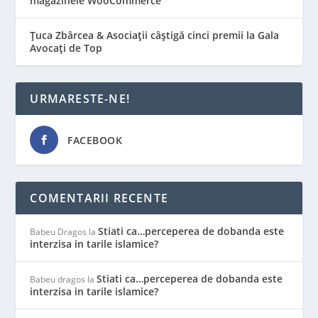
magazinele WooCommerce
Țuca Zbârcea & Asociații câștigă cinci premii la Gala
Avocați de Top
URMARESTE-NE!
FACEBOOK
COMENTARII RECENTE
Stiati ca…perceperea de dobanda este
Babeu Dragos
la
interzisa in tarile islamice?
Stiati ca…perceperea de dobanda este
Babeu dragos
la
interzisa in tarile islamice?