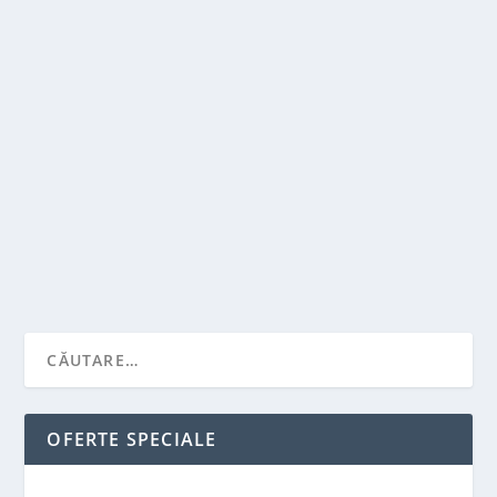
CUM FACEM ANALIZA CUVINTELOR CHEIE?
de
Victor Neagu
|
feb. 25, 2022
|
Recomandari
|
0
|
Numerosi furnizori noi, cu propriile lor site-uri web,
intra pe piata in fiecare zi si concureaza...
CITEŞTE MAI MULT
OFERTE SPECIALE