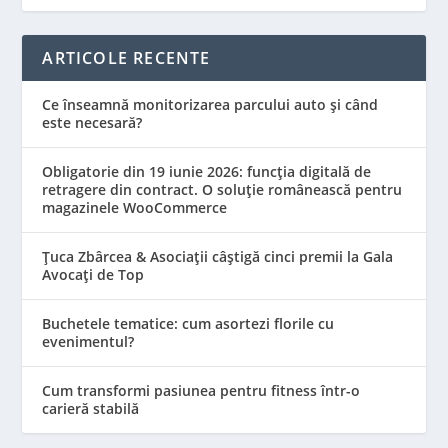
ARTICOLE RECENTE
Ce înseamnă monitorizarea parcului auto și când
este necesară?
Obligatorie din 19 iunie 2026: funcția digitală de
retragere din contract. O soluție românească pentru
magazinele WooCommerce
Țuca Zbârcea & Asociații câștigă cinci premii la Gala
Avocați de Top
Buchetele tematice: cum asortezi florile cu
evenimentul?
Cum transformi pasiunea pentru fitness într-o
carieră stabilă