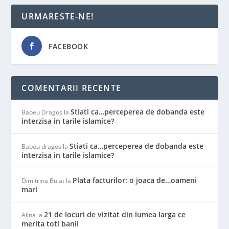
URMARESTE-NE!
FACEBOOK
COMENTARII RECENTE
Stiati ca…perceperea de dobanda este
Babeu Dragos
la
interzisa in tarile islamice?
Stiati ca…perceperea de dobanda este
Babeu dragos
la
interzisa in tarile islamice?
Plata facturilor: o joaca de…oameni
Dimitrina Bulat
la
mari
21 de locuri de vizitat din lumea larga ce
Alina
la
merita toti banii