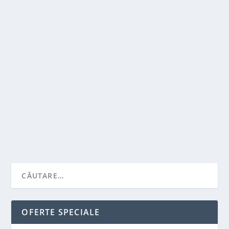
CE FACE UN AVOCAT? CE TREBUIE SA STII
de
Victor Neagu
|
oct. 20, 2022
|
Recomandari
|
0
|
Avocatii sunt profesionisti in materie de drept, cu
capacitatea de a consilia cu privire la...
CITEŞTE MAI MULT
OFERTE SPECIALE