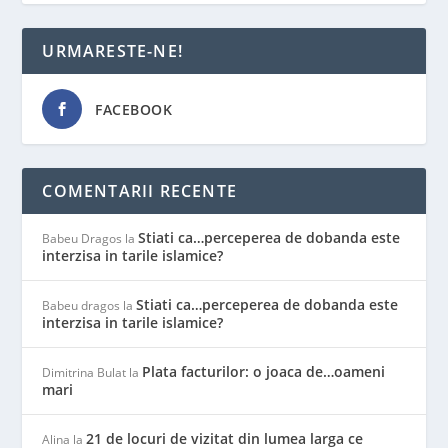
URMARESTE-NE!
FACEBOOK
COMENTARII RECENTE
Stiati ca…perceperea de dobanda este
Babeu Dragos
la
interzisa in tarile islamice?
Stiati ca…perceperea de dobanda este
Babeu dragos
la
interzisa in tarile islamice?
Plata facturilor: o joaca de…oameni
Dimitrina Bulat
la
mari
21 de locuri de vizitat din lumea larga ce
Alina
la