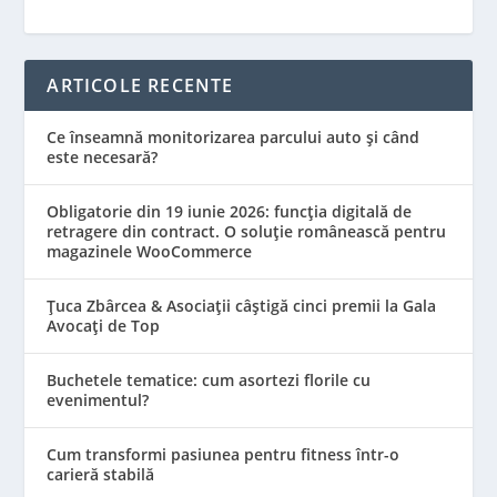
ARTICOLE RECENTE
Ce înseamnă monitorizarea parcului auto și când
este necesară?
Obligatorie din 19 iunie 2026: funcția digitală de
retragere din contract. O soluție românească pentru
magazinele WooCommerce
Țuca Zbârcea & Asociații câștigă cinci premii la Gala
Avocați de Top
Buchetele tematice: cum asortezi florile cu
evenimentul?
Cum transformi pasiunea pentru fitness într-o
carieră stabilă