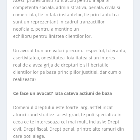
Acesti profesionisti sunt acolo pentru a apara
competenta sociala, administrativa, penala, civila si
comerciala, fie in fata instantelor, fie prin faptul ca
sunt un reprezentant in cadrul tranzactiilor
neoficiale, pentru a mentine un
echilibru pentru linistea clientilor lor.
Un avocat bun are valori precum: respectul, toleranta,
asertivitatea, onestitatea, loialitatea si un interes
real de a avea grija de drepturile si libertatile
clientilor lor pe baza principiilor justitiei, dar cum o
realizeaza?
Ce face un avocat? Iata cateva actiuni de baza
Domeniul dreptului este foarte larg, astfel incat
atunci cand studiezi acest grad, te poti specializa in
ceea ce te intereseaza cel mai mult, inclusiv: Drept
civil, Drept fiscal, Drept penal, printre alte ramuri din
care poti alege.