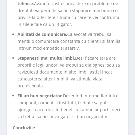
tehnice.
Avand o vasta cunoastere in probleme de
drept iti va permite sa ai o stapanire mai buna cu
privire la diferitele situatii cu care te vei confrunta
in zilele tale ca un litigator.
Abilitati de comunicare.
Ca avocat va trebui sa
mentii o comunicare constanta cu clientii si familia,
intr-un mod empatic si asertiv.
Stapanesti mai multe limbi.
Desi fiecare tara are
propriile legi, uneori va trebui sa dialoghezi sau sa
revizuiesti documente in alte limbi, astfel incat
cunoasterea altor limbi iti va stimula viata
profesionala.
Fii un bun negociator.
Devenind intermediar intre
companii, oameni si institutii, trebuie sa poti
ajunge la acorduri in beneficiul ambelor parti, deci
va trebui sa fii convingator si bun negociator.
Concluziile