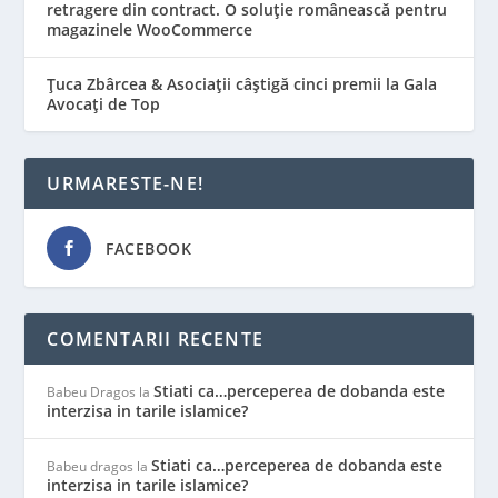
retragere din contract. O soluție românească pentru
magazinele WooCommerce
Țuca Zbârcea & Asociații câștigă cinci premii la Gala
Avocați de Top
URMARESTE-NE!
FACEBOOK
COMENTARII RECENTE
Stiati ca…perceperea de dobanda este
Babeu Dragos
la
interzisa in tarile islamice?
Stiati ca…perceperea de dobanda este
Babeu dragos
la
interzisa in tarile islamice?