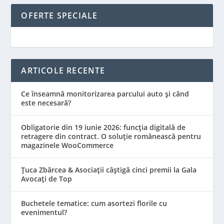
OFERTE SPECIALE
ARTICOLE RECENTE
Ce înseamnă monitorizarea parcului auto și când
este necesară?
Obligatorie din 19 iunie 2026: funcția digitală de
retragere din contract. O soluție românească pentru
magazinele WooCommerce
Țuca Zbârcea & Asociații câștigă cinci premii la Gala
Avocați de Top
Buchetele tematice: cum asortezi florile cu
evenimentul?