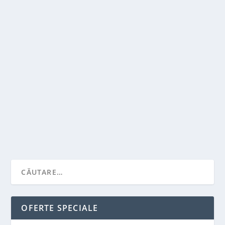
CARE SUNT CELE MAI COMUNE SERVICII
FUNERARE?
de
Victor Neagu
|
aug. 27, 2022
|
Stiai ca...?
|
0
|
Cand vine vorba de organizarea unei inmormantari,
exista atat de multe optiuni si servicii pe care...
CITEŞTE MAI MULT
OFERTE SPECIALE