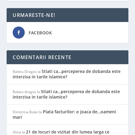
URMARESTE-NE!
FACEBOOK
COMENTARII RECENTE
Stiati ca…perceperea de dobanda este
Babeu Dragos
la
interzisa in tarile islamice?
Stiati ca…perceperea de dobanda este
Babeu dragos
la
interzisa in tarile islamice?
Plata facturilor: o joaca de…oameni
Dimitrina Bulat
la
mari
21 de locuri de vizitat din lumea larga ce
Alina
la