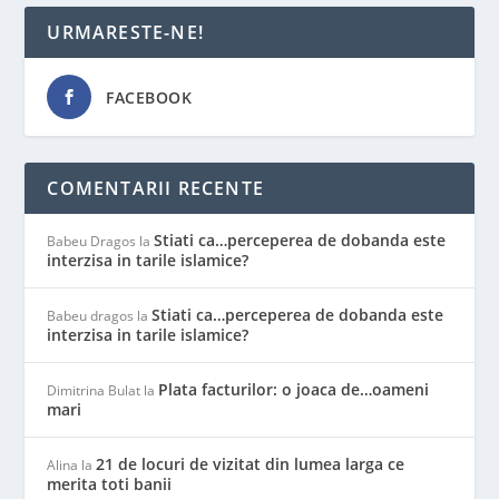
URMARESTE-NE!
FACEBOOK
COMENTARII RECENTE
Stiati ca…perceperea de dobanda este
Babeu Dragos
la
interzisa in tarile islamice?
Stiati ca…perceperea de dobanda este
Babeu dragos
la
interzisa in tarile islamice?
Plata facturilor: o joaca de…oameni
Dimitrina Bulat
la
mari
21 de locuri de vizitat din lumea larga ce
Alina
la
merita toti banii