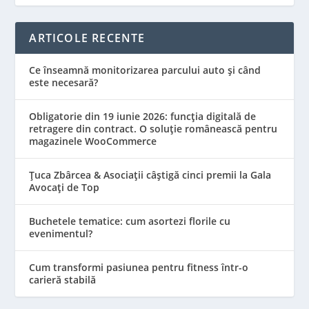
ARTICOLE RECENTE
Ce înseamnă monitorizarea parcului auto și când
este necesară?
Obligatorie din 19 iunie 2026: funcția digitală de
retragere din contract. O soluție românească pentru
magazinele WooCommerce
Țuca Zbârcea & Asociații câștigă cinci premii la Gala
Avocați de Top
Buchetele tematice: cum asortezi florile cu
evenimentul?
Cum transformi pasiunea pentru fitness într-o
carieră stabilă