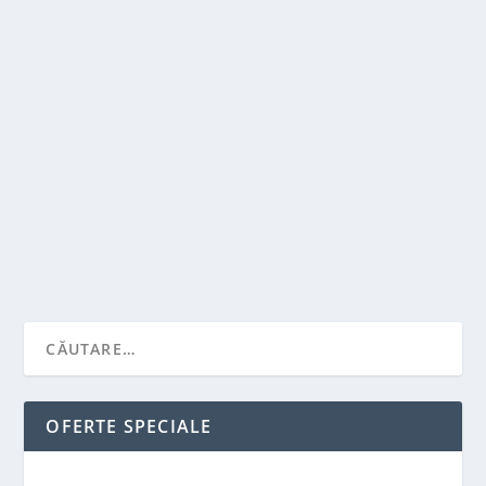
CATEVA EXEMPLE DE APLICATII PENTRU
DESEN
de
Victor Neagu
|
nov. 12, 2021
|
Featured
|
0
|
Illustrator Draw foloseste acelasi principiu ca
Photoshop Sketch, dar cu desene vectorizate....
CITEŞTE MAI MULT
OFERTE SPECIALE