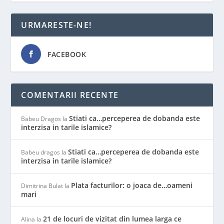
URMARESTE-NE!
FACEBOOK
COMENTARII RECENTE
Stiati ca…perceperea de dobanda este
Babeu Dragos
la
interzisa in tarile islamice?
Stiati ca…perceperea de dobanda este
Babeu dragos
la
interzisa in tarile islamice?
Plata facturilor: o joaca de…oameni
Dimitrina Bulat
la
mari
21 de locuri de vizitat din lumea larga ce
Alina
la