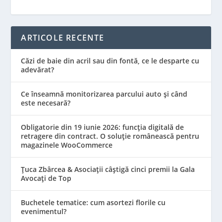
ARTICOLE RECENTE
Căzi de baie din acril sau din fontă, ce le desparte cu
adevărat?
Ce înseamnă monitorizarea parcului auto și când
este necesară?
Obligatorie din 19 iunie 2026: funcția digitală de
retragere din contract. O soluție românească pentru
magazinele WooCommerce
Țuca Zbârcea & Asociații câștigă cinci premii la Gala
Avocați de Top
Buchetele tematice: cum asortezi florile cu
evenimentul?