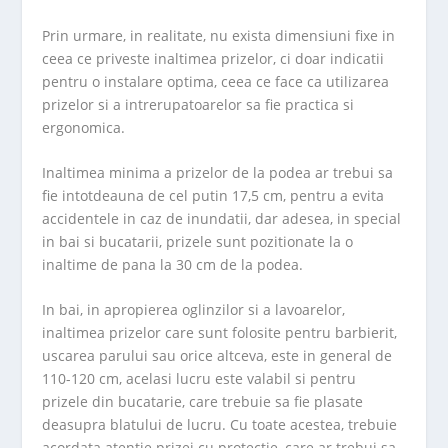
Prin urmare, in realitate, nu exista dimensiuni fixe in
ceea ce priveste inaltimea prizelor, ci doar indicatii
pentru o instalare optima, ceea ce face ca utilizarea
prizelor si a intrerupatoarelor sa fie practica si
ergonomica.
Inaltimea minima a prizelor de la podea ar trebui sa
fie intotdeauna de cel putin 17,5 cm, pentru a evita
accidentele in caz de inundatii, dar adesea, in special
in bai si bucatarii, prizele sunt pozitionate la o
inaltime de pana la 30 cm de la podea.
In bai, in apropierea oglinzilor si a lavoarelor,
inaltimea prizelor care sunt folosite pentru barbierit,
uscarea parului sau orice altceva, este in general de
110-120 cm, acelasi lucru este valabil si pentru
prizele din bucatarie, care trebuie sa fie plasate
deasupra blatului de lucru. Cu toate acestea, trebuie
acordata atentie prizei cu protectie, care ar trebui sa