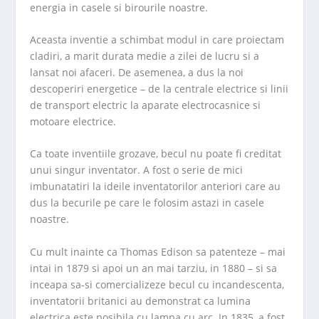
energia in casele si birourile noastre.
Aceasta inventie a schimbat modul in care proiectam
cladiri, a marit durata medie a zilei de lucru si a
lansat noi afaceri. De asemenea, a dus la noi
descoperiri energetice – de la centrale electrice si linii
de transport electric la aparate electrocasnice si
motoare electrice.
Ca toate inventiile grozave, becul nu poate fi creditat
unui singur inventator. A fost o serie de mici
imbunatatiri la ideile inventatorilor anteriori care au
dus la becurile pe care le folosim astazi in casele
noastre.
Cu mult inainte ca Thomas Edison sa patenteze – mai
intai in 1879 si apoi un an mai tarziu, in 1880 – si sa
inceapa sa-si comercializeze becul cu incandescenta,
inventatorii britanici au demonstrat ca lumina
electrica este posibila cu lampa cu arc. In 1835, a fost