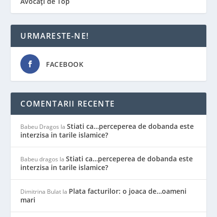
Avocați de Top
URMARESTE-NE!
FACEBOOK
COMENTARII RECENTE
Stiati ca…perceperea de dobanda este
Babeu Dragos
la
interzisa in tarile islamice?
Stiati ca…perceperea de dobanda este
Babeu dragos
la
interzisa in tarile islamice?
Plata facturilor: o joaca de…oameni
Dimitrina Bulat
la
mari