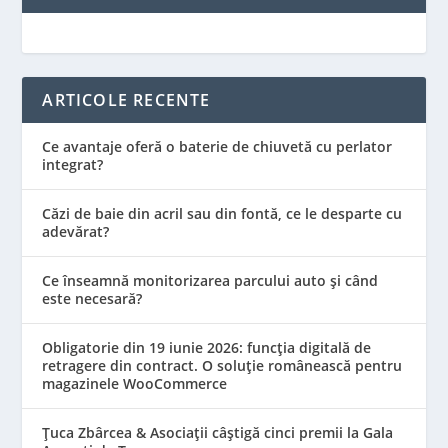
ARTICOLE RECENTE
Ce avantaje oferă o baterie de chiuvetă cu perlator
integrat?
Căzi de baie din acril sau din fontă, ce le desparte cu
adevărat?
Ce înseamnă monitorizarea parcului auto și când
este necesară?
Obligatorie din 19 iunie 2026: funcția digitală de
retragere din contract. O soluție românească pentru
magazinele WooCommerce
Țuca Zbârcea & Asociații câștigă cinci premii la Gala