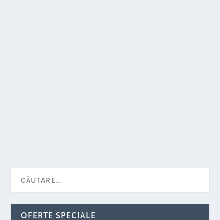
PRIVEGHIUL UNUI DECEDAT – CE IMPLICA SI
CE TRADITII SUNT
de
Victor Neagu
|
aug. 31, 2022
|
Recomandari
,
Stiai ca...?
|
0
|
Locul unui priveghi este, de obicei, casa persoanei
care a murit sau, daca este angajat un...
CITEŞTE MAI MULT
OFERTE SPECIALE