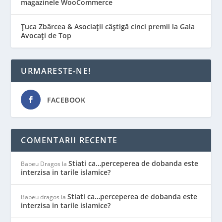
magazinele WooCommerce
Țuca Zbârcea & Asociații câștigă cinci premii la Gala
Avocați de Top
URMARESTE-NE!
FACEBOOK
COMENTARII RECENTE
Stiati ca…perceperea de dobanda este
Babeu Dragos
la
interzisa in tarile islamice?
Stiati ca…perceperea de dobanda este
Babeu dragos
la
interzisa in tarile islamice?