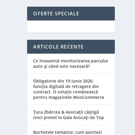
OFERTE SPECIALE
ARTICOLE RECENTE
Ce înseamnă monitorizarea parcului
auto și când este necesară?
Obligatorie din 19 iunie 2026:
funcția digitală de retragere din
contract. O soluție românească
pentru magazinele WooCommerce
Țuca Zbârcea & Asociații câștigă
cinci premii la Gala Avocați de Top
Buchetele tematice: cum asortezi