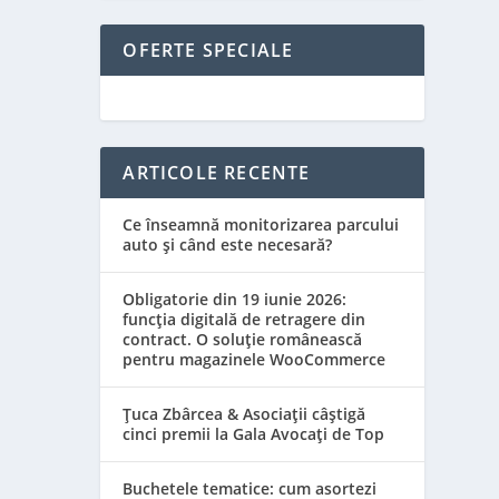
OFERTE SPECIALE
ARTICOLE RECENTE
Ce înseamnă monitorizarea parcului
auto și când este necesară?
Obligatorie din 19 iunie 2026:
funcția digitală de retragere din
contract. O soluție românească
pentru magazinele WooCommerce
Țuca Zbârcea & Asociații câștigă
cinci premii la Gala Avocați de Top
Buchetele tematice: cum asortezi