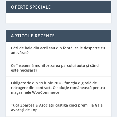
OFERTE SPECIALE
ARTICOLE RECENTE
Căzi de baie din acril sau din fontă, ce le desparte cu
adevărat?
Ce înseamnă monitorizarea parcului auto și când
este necesară?
Obligatorie din 19 iunie 2026: funcția digitală de
retragere din contract. O soluție românească pentru
magazinele WooCommerce
Țuca Zbârcea & Asociații câștigă cinci premii la Gala
Avocați de Top