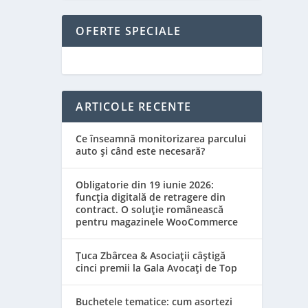
OFERTE SPECIALE
ARTICOLE RECENTE
Ce înseamnă monitorizarea parcului
auto și când este necesară?
Obligatorie din 19 iunie 2026:
funcția digitală de retragere din
contract. O soluție românească
pentru magazinele WooCommerce
Țuca Zbârcea & Asociații câștigă
cinci premii la Gala Avocați de Top
Buchetele tematice: cum asortezi