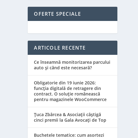
OFERTE SPECIALE
ARTICOLE RECENTE
Ce înseamnă monitorizarea parcului
auto și când este necesară?
Obligatorie din 19 iunie 2026:
funcția digitală de retragere din
contract. O soluție românească
pentru magazinele WooCommerce
Țuca Zbârcea & Asociații câștigă
cinci premii la Gala Avocați de Top
Buchetele tematice: cum asortezi