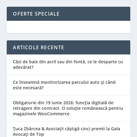
OFERTE SPECIALE
ARTICOLE RECENTE
Căzi de baie din acril sau din fontă, ce le desparte cu
adevărat?
Ce înseamnă monitorizarea parcului auto și când
este necesară?
Obligatorie din 19 iunie 2026: funcția digitală de
retragere din contract. O soluție românească pentru
magazinele WooCommerce
Țuca Zbârcea & Asociații câștigă cinci premii la Gala
Avocați de Top