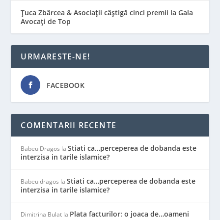
Țuca Zbârcea & Asociații câștigă cinci premii la Gala
Avocați de Top
URMARESTE-NE!
FACEBOOK
COMENTARII RECENTE
Stiati ca…perceperea de dobanda este
Babeu Dragos
la
interzisa in tarile islamice?
Stiati ca…perceperea de dobanda este
Babeu dragos
la
interzisa in tarile islamice?
Plata facturilor: o joaca de…oameni
Dimitrina Bulat
la