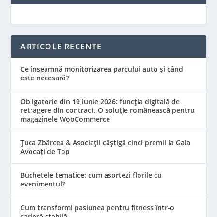
ARTICOLE RECENTE
Ce înseamnă monitorizarea parcului auto și când
este necesară?
Obligatorie din 19 iunie 2026: funcția digitală de
retragere din contract. O soluție românească pentru
magazinele WooCommerce
Țuca Zbârcea & Asociații câștigă cinci premii la Gala
Avocați de Top
Buchetele tematice: cum asortezi florile cu
evenimentul?
Cum transformi pasiunea pentru fitness într-o
carieră stabilă