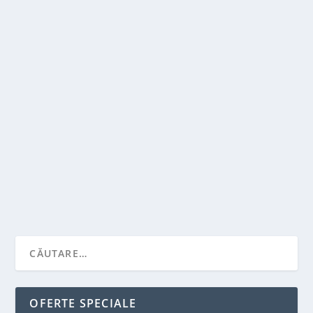
LUCRURI PE CARE TREBUIE SA LE VERIFICATI
INAINTE DE A CUMPARA UN APARTAMENT
de
Victor Neagu
|
feb. 14, 2023
|
Recomandari
,
Solutii pentru
casa
|
0
|
Cumpararea unui apartament cu 3 camere Nordului
este o investitie buna, dar si una majora. Dar cum...
CITEŞTE MAI MULT
OFERTE SPECIALE