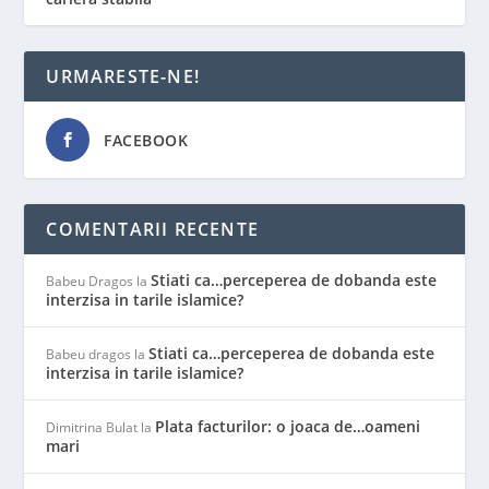
URMARESTE-NE!
FACEBOOK
COMENTARII RECENTE
Stiati ca…perceperea de dobanda este
Babeu Dragos
la
interzisa in tarile islamice?
Stiati ca…perceperea de dobanda este
Babeu dragos
la
interzisa in tarile islamice?
Plata facturilor: o joaca de…oameni
Dimitrina Bulat
la
mari