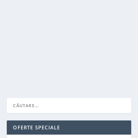
PROPRIETATILE ARGINTULUI, AURULUI SI
CUPRULUI IN BIJUTERII
de
Victor Neagu
|
apr. 1, 2022
|
Stiai ca...?
|
0
|
Scorul de aur, argint si cupru de la 2 la 3,5 pe scara
de duritate Mohs. Acest lucru inseamna ca...
CITEŞTE MAI MULT
OFERTE SPECIALE