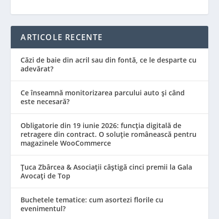
ARTICOLE RECENTE
Căzi de baie din acril sau din fontă, ce le desparte cu
adevărat?
Ce înseamnă monitorizarea parcului auto și când
este necesară?
Obligatorie din 19 iunie 2026: funcția digitală de
retragere din contract. O soluție românească pentru
magazinele WooCommerce
Țuca Zbârcea & Asociații câștigă cinci premii la Gala
Avocați de Top
Buchetele tematice: cum asortezi florile cu
evenimentul?