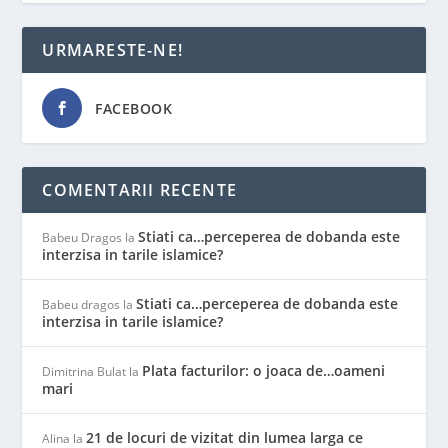
URMARESTE-NE!
FACEBOOK
COMENTARII RECENTE
Stiati ca…perceperea de dobanda este
Babeu Dragos
la
interzisa in tarile islamice?
Stiati ca…perceperea de dobanda este
Babeu dragos
la
interzisa in tarile islamice?
Plata facturilor: o joaca de…oameni
Dimitrina Bulat
la
mari
21 de locuri de vizitat din lumea larga ce
Alina
la