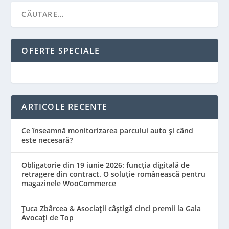
OFERTE SPECIALE
ARTICOLE RECENTE
Ce înseamnă monitorizarea parcului auto și când
este necesară?
Obligatorie din 19 iunie 2026: funcția digitală de
retragere din contract. O soluție românească pentru
magazinele WooCommerce
Țuca Zbârcea & Asociații câștigă cinci premii la Gala
Avocați de Top