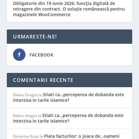
Obligatorie din 19 iunie 2026: funcția digitală de
retragere din contract. O soluție românească pentru
magazinele WooCommerce
URMARESTE-NE!
FACEBOOK
COMENTARII RECENTE
Stiati ca…perceperea de dobanda este
Babeu Dragos
la
interzisa in tarile islamice?
Stiati ca…perceperea de dobanda este
Babeu dragos
la
interzisa in tarile islamice?
Plata facturilor: o joaca de…oameni
Dimitrina Bulat
la