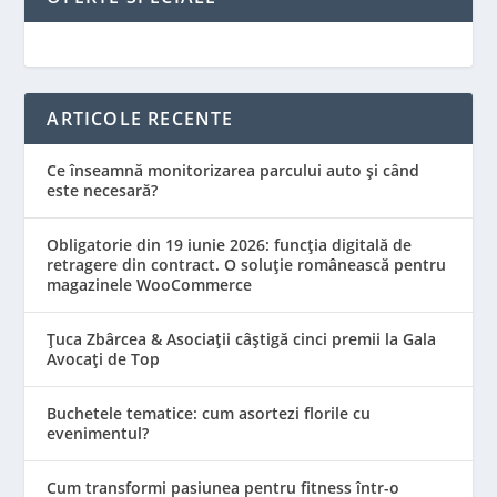
ARTICOLE RECENTE
Ce înseamnă monitorizarea parcului auto și când
este necesară?
Obligatorie din 19 iunie 2026: funcția digitală de
retragere din contract. O soluție românească pentru
magazinele WooCommerce
Țuca Zbârcea & Asociații câștigă cinci premii la Gala
Avocați de Top
Buchetele tematice: cum asortezi florile cu
evenimentul?
Cum transformi pasiunea pentru fitness într-o