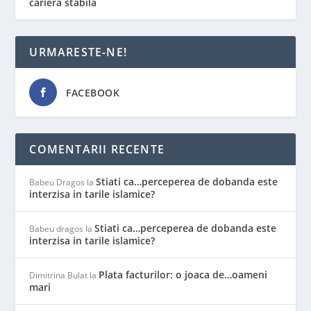
carieră stabilă
URMARESTE-NE!
FACEBOOK
COMENTARII RECENTE
Stiati ca…perceperea de dobanda este
Babeu Dragos
la
interzisa in tarile islamice?
Stiati ca…perceperea de dobanda este
Babeu dragos
la
interzisa in tarile islamice?
Plata facturilor: o joaca de…oameni
Dimitrina Bulat
la
mari