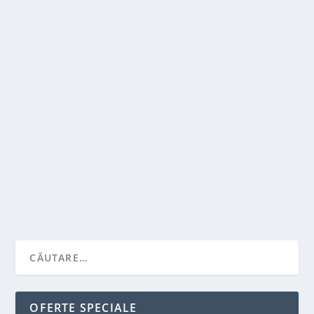
CELE MAI BUNE TRUCURI PENTRU A
IMBUNATATI LUMINOZITATEA INTREGII
CASE
de
Victor Neagu
|
sept. 1, 2022
|
Solutii pentru casa
|
0
|
Este dovedit faptul ca absenta luminii naturale
afecteaza in mod direct starea de spirit, iar daca...
CITEŞTE MAI MULT
OFERTE SPECIALE