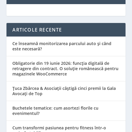
ARTICOLE RECENTE
Ce înseamnă monitorizarea parcului auto și când
este necesară?
Obligatorie din 19 iunie 2026: funcția digitală de
retragere din contract. O soluție românească pentru
magazinele WooCommerce
Țuca Zbârcea & Asociații câștigă cinci premii la Gala
Avocați de Top
Buchetele tematice: cum asortezi florile cu
evenimentul?
Cum transformi pasiunea pentru fitness într-o