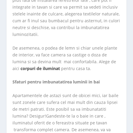
plus fata de instalarea ferestrelor late , care pot fi
integrate in tavan si care va permit sa vedeti inclusiv
stelele inainte de culcare, alegerea textilelor naturale,
cum ar fi inul sau bumbacul pentru asternut, in culori
neutre si deschise, va contribui la imbunatatirea
luminozitatii.
De asemenea, o podea de lemn si chiar unele plante
de interior, va face camera sa castige o doza de
lumina si sa devina mult mai confortabila. Alege de
aici
corpuri de iluminat
pentru casa ta.
Sfaturi pentru imbunatatirea luminii in bai
Apartamentele de astazi sunt de obicei mici, iar baile
sunt zonele care sufera cel mai mult din cauza lipsei
de metri patrati. Este posibil sa va imbunatatiti
lumina? Desigur!Gandeste-te la o baie in care ,
iluminatul oferit de o fereastra situate pe tavan
transforma complet camera. De asemenea, va va