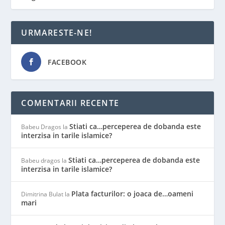
URMARESTE-NE!
FACEBOOK
COMENTARII RECENTE
Stiati ca…perceperea de dobanda este
Babeu Dragos
la
interzisa in tarile islamice?
Stiati ca…perceperea de dobanda este
Babeu dragos
la
interzisa in tarile islamice?
Plata facturilor: o joaca de…oameni
Dimitrina Bulat
la
mari