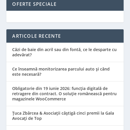
OFERTE SPECIALE
ARTICOLE RECENTE
Căzi de baie din acril sau din fontă, ce le desparte cu
adevărat?
Ce înseamnă monitorizarea parcului auto și când
este necesară?
Obligatorie din 19 iunie 2026: funcția digitală de
retragere din contract. O soluție românească pentru
magazinele WooCommerce
Țuca Zbârcea & Asociații câștigă cinci premii la Gala
Avocați de Top