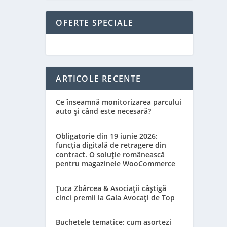
OFERTE SPECIALE
ARTICOLE RECENTE
Ce înseamnă monitorizarea parcului
auto și când este necesară?
Obligatorie din 19 iunie 2026:
funcția digitală de retragere din
contract. O soluție românească
pentru magazinele WooCommerce
Țuca Zbârcea & Asociații câștigă
cinci premii la Gala Avocați de Top
Buchetele tematice: cum asortezi