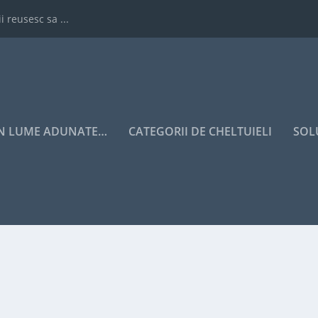
i reusesc sa ...
IN LUME ADUNATE…
CATEGORII DE CHELTUIELI
SOL