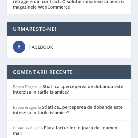
retragere din contract. O soluție românească pentru
magazinele WooCommerce
URMARESTE-NE!
FACEBOOK
COMENTARII RECENTE
Stiati ca…perceperea de dobanda este
Babeu Dragos
la
interzisa in tarile islamice?
Stiati ca…perceperea de dobanda este
Babeu dragos
la
interzisa in tarile islamice?
Plata facturilor: o joaca de…oameni
Dimitrina Bulat
la
mari