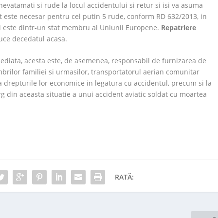
vatamati si rude la locul accidentului si retur si isi va asuma
cat este necesar pentru cel putin 5 rude, conform RD 632/2013, in
ei este dintr-un stat membru al Uniunii Europene.
Repatriere
uce decedatul acasa.
mediata, acesta este, de asemenea, responsabil de furnizarea de
mbrilor familiei si urmasilor, transportatorul aerian comunitar
 la drepturile lor economice in legatura cu accidentul, precum si la
rg din aceasta situatie a unui accident aviatic soldat cu moartea
RATĂ: