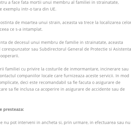
ru a face fata mortii unui membru al familiei in strainatate,
e exemplu intr-o tara din UE.
tinta de moartea unui strain, aceasta va trece la localizarea celo
ceea ce s-a intamplat.
stinta de decesul unui membru de familie in strainatate, aceasta
corespunzator sau Subdirectorul General de Protectie si Asistent
Cooperarii.
familiei cu privire la costurile de inmormantare, incinerare sau
contactul companiilor locale care furnizeaza aceste servicii. In mod
omplicate, deci este recomandabil sa fie facuta o asigurare de
care sa fie inclusa ca acoperire in asigurare de accidente sau de
e presteaza:
le nu pot interveni in ancheta si, prin urmare, in efectuarea sau nu