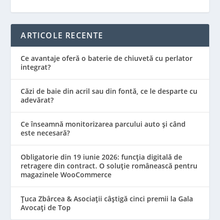
ARTICOLE RECENTE
Ce avantaje oferă o baterie de chiuvetă cu perlator
integrat?
Căzi de baie din acril sau din fontă, ce le desparte cu
adevărat?
Ce înseamnă monitorizarea parcului auto și când
este necesară?
Obligatorie din 19 iunie 2026: funcția digitală de
retragere din contract. O soluție românească pentru
magazinele WooCommerce
Țuca Zbârcea & Asociații câștigă cinci premii la Gala
Avocați de Top