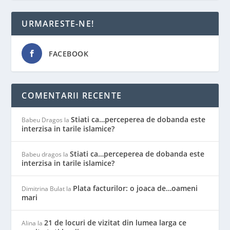
URMARESTE-NE!
FACEBOOK
COMENTARII RECENTE
Stiati ca…perceperea de dobanda este
Babeu Dragos
la
interzisa in tarile islamice?
Stiati ca…perceperea de dobanda este
Babeu dragos
la
interzisa in tarile islamice?
Plata facturilor: o joaca de…oameni
Dimitrina Bulat
la
mari
21 de locuri de vizitat din lumea larga ce
Alina
la