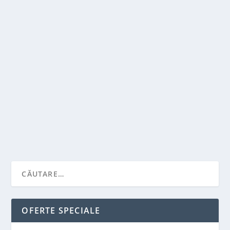
VADREXIM.RO – DESTINAȚIA TA PENTRU
ANVELOPE OFF-ROAD DE ÎNCREDERE
de
Victor Neagu
|
iun. 14, 2023
|
De prin lume adunate...
,
Recomandari
|
0
|
Bună tuturor, pasionaților de off-road! Azi aș vrea să
împărtășesc cu voi experiența mea...
CITEŞTE MAI MULT
OFERTE SPECIALE