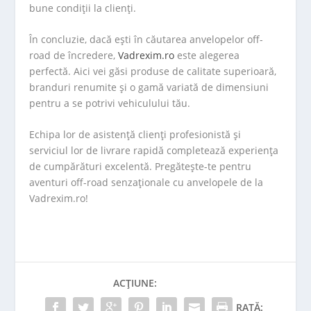
bune condiții la clienți.
În concluzie, dacă ești în căutarea anvelopelor off-
road de încredere,
Vadrexim.ro
este alegerea
perfectă. Aici vei găsi produse de calitate superioară,
branduri renumite și o gamă variată de dimensiuni
pentru a se potrivi vehiculului tău.
Echipa lor de asistență clienți profesionistă și
serviciul lor de livrare rapidă completează experiența
de cumpărături excelentă. Pregătește-te pentru
aventuri off-road senzaționale cu anvelopele de la
Vadrexim.ro!
ACȚIUNE:
RATĂ: