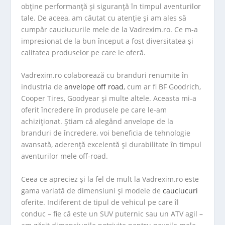
obține performanță și siguranță în timpul aventurilor
tale. De aceea, am căutat cu atenție și am ales să
cumpăr cauciucurile mele de la Vadrexim.ro. Ce m-a
impresionat de la bun început a fost diversitatea și
calitatea produselor pe care le oferă.
Vadrexim.ro colaborează cu branduri renumite în
industria de
anvelope off road
, cum ar fi BF Goodrich,
Cooper Tires, Goodyear și multe altele. Aceasta mi-a
oferit încredere în produsele pe care le-am
achiziționat. Știam că alegând anvelope de la
branduri de încredere, voi beneficia de tehnologie
avansată, aderență excelentă și durabilitate în timpul
aventurilor mele off-road.
Ceea ce apreciez și la fel de mult la Vadrexim.ro este
gama variată de dimensiuni și modele de
cauciucuri
oferite. Indiferent de tipul de vehicul pe care îl
conduc – fie că este un SUV puternic sau un ATV agil –