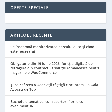
OFERTE SPECIALE
ARTICOLE RECENTE
Ce înseamnă monitorizarea parcului auto și când
este necesară?
Obligatorie din 19 iunie 2026: funcția digitală de
retragere din contract. O soluție românească pentru
magazinele WooCommerce
Țuca Zbârcea & Asociații câștigă cinci premii la Gala
Avocați de Top
Buchetele tematice: cum asortezi florile cu
evenimentul?