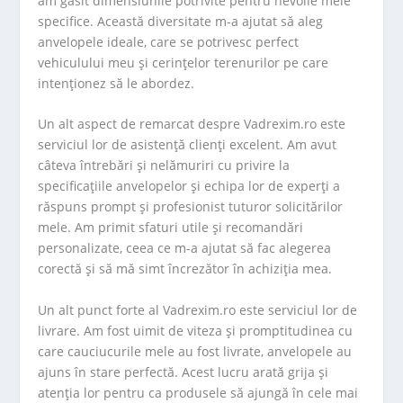
am găsit dimensiunile potrivite pentru nevoile mele
specifice. Această diversitate m-a ajutat să aleg
anvelopele ideale, care se potrivesc perfect
vehiculului meu și cerințelor terenurilor pe care
intenționez să le abordez.
Un alt aspect de remarcat despre Vadrexim.ro este
serviciul lor de asistență clienți excelent. Am avut
câteva întrebări și nelămuriri cu privire la
specificațiile anvelopelor și echipa lor de experți a
răspuns prompt și profesionist tuturor solicitărilor
mele. Am primit sfaturi utile și recomandări
personalizate, ceea ce m-a ajutat să fac alegerea
corectă și să mă simt încrezător în achiziția mea.
Un alt punct forte al Vadrexim.ro este serviciul lor de
livrare. Am fost uimit de viteza și promptitudinea cu
care cauciucurile mele au fost livrate, anvelopele au
ajuns în stare perfectă. Acest lucru arată grija și
atenția lor pentru ca produsele să ajungă în cele mai