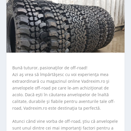
Bună tuturor, pasionaților de off-road!
Azi aș vrea să împărtășesc cu voi experiența mea
extraordinară cu magazinul online Vadrexim.ro și
anvelopele off-road pe care le-am achiziționat de
acolo. Dacă ești în căutarea anvelopelor de înaltă
calitate, durabile și fiabile pentru aventurile tale off-
road, Vadrexim.ro este destinația ta perfectă.
Atunci când vine vorba de off-road, știu că anvelopele
sunt unul dintre cei mai importanți factori pentru a