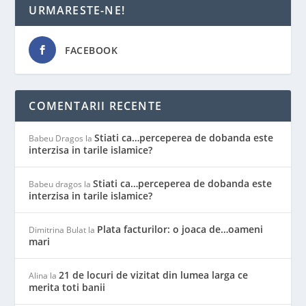
URMARESTE-NE!
FACEBOOK
COMENTARII RECENTE
Stiati ca…perceperea de dobanda este
Babeu Dragos
la
interzisa in tarile islamice?
Stiati ca…perceperea de dobanda este
Babeu dragos
la
interzisa in tarile islamice?
Plata facturilor: o joaca de…oameni
Dimitrina Bulat
la
mari
21 de locuri de vizitat din lumea larga ce
Alina
la
merita toti banii