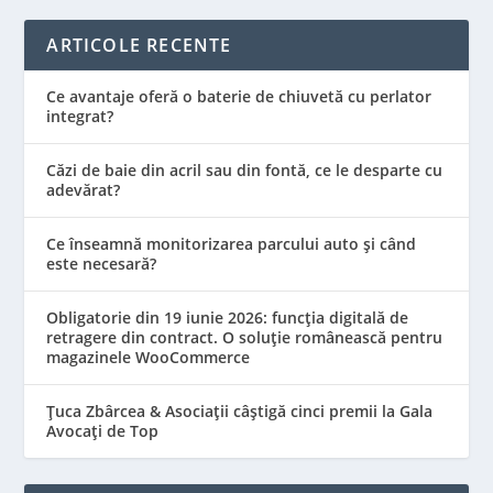
ARTICOLE RECENTE
Ce avantaje oferă o baterie de chiuvetă cu perlator
integrat?
Căzi de baie din acril sau din fontă, ce le desparte cu
adevărat?
Ce înseamnă monitorizarea parcului auto și când
este necesară?
Obligatorie din 19 iunie 2026: funcția digitală de
retragere din contract. O soluție românească pentru
magazinele WooCommerce
Țuca Zbârcea & Asociații câștigă cinci premii la Gala
Avocați de Top