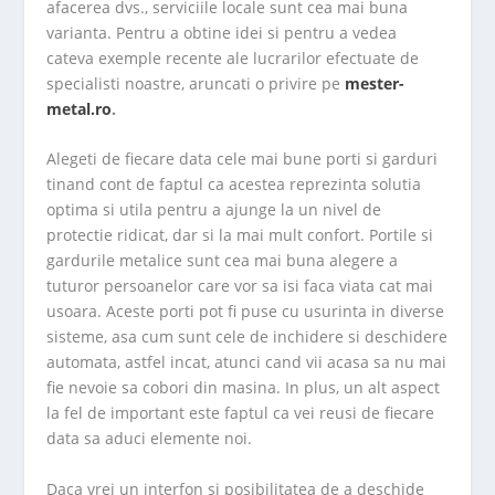
afacerea dvs., serviciile locale sunt cea mai buna
varianta. Pentru a obtine idei si pentru a vedea
cateva exemple recente ale lucrarilor efectuate de
specialisti noastre, aruncati o privire pe
mester-
metal.ro
.
Alegeti de fiecare data cele mai bune porti si garduri
tinand cont de faptul ca acestea reprezinta solutia
optima si utila pentru a ajunge la un nivel de
protectie ridicat, dar si la mai mult confort. Portile si
gardurile metalice sunt cea mai buna alegere a
tuturor persoanelor care vor sa isi faca viata cat mai
usoara. Aceste porti pot fi puse cu usurinta in diverse
sisteme, asa cum sunt cele de inchidere si deschidere
automata, astfel incat, atunci cand vii acasa sa nu mai
fie nevoie sa cobori din masina. In plus, un alt aspect
la fel de important este faptul ca vei reusi de fiecare
data sa aduci elemente noi.
Daca vrei un interfon si posibilitatea de a deschide