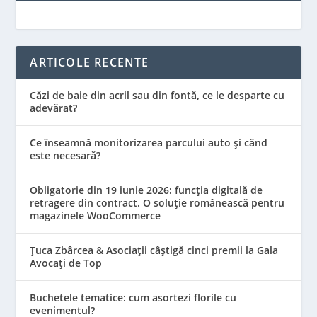
ARTICOLE RECENTE
Căzi de baie din acril sau din fontă, ce le desparte cu
adevărat?
Ce înseamnă monitorizarea parcului auto și când
este necesară?
Obligatorie din 19 iunie 2026: funcția digitală de
retragere din contract. O soluție românească pentru
magazinele WooCommerce
Țuca Zbârcea & Asociații câștigă cinci premii la Gala
Avocați de Top
Buchetele tematice: cum asortezi florile cu
evenimentul?