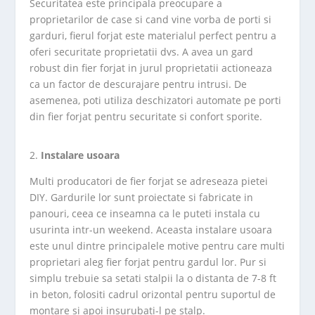
Securitatea este principala preocupare a
proprietarilor de case si cand vine vorba de porti si
garduri, fierul forjat este materialul perfect pentru a
oferi securitate proprietatii dvs. A avea un gard
robust din fier forjat in jurul proprietatii actioneaza
ca un factor de descurajare pentru intrusi. De
asemenea, poti utiliza deschizatori automate pe porti
din fier forjat pentru securitate si confort sporite.
Instalare usoara
Multi producatori de fier forjat se adreseaza pietei
DIY. Gardurile lor sunt proiectate si fabricate in
panouri, ceea ce inseamna ca le puteti instala cu
usurinta intr-un weekend. Aceasta instalare usoara
este unul dintre principalele motive pentru care multi
proprietari aleg fier forjat pentru gardul lor. Pur si
simplu trebuie sa setati stalpii la o distanta de 7-8 ft
in beton, folositi cadrul orizontal pentru suportul de
montare si apoi insurubati-l pe stalp.