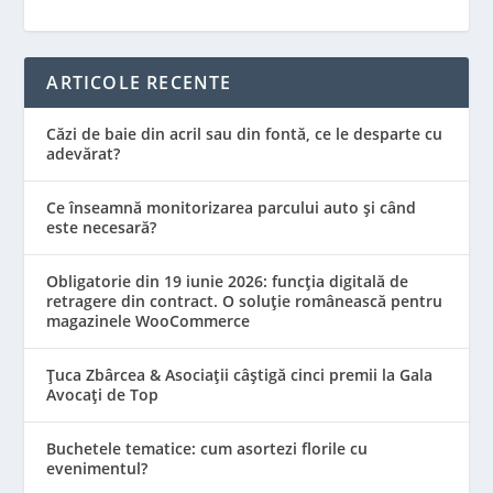
ARTICOLE RECENTE
Căzi de baie din acril sau din fontă, ce le desparte cu
adevărat?
Ce înseamnă monitorizarea parcului auto și când
este necesară?
Obligatorie din 19 iunie 2026: funcția digitală de
retragere din contract. O soluție românească pentru
magazinele WooCommerce
Țuca Zbârcea & Asociații câștigă cinci premii la Gala
Avocați de Top
Buchetele tematice: cum asortezi florile cu
evenimentul?