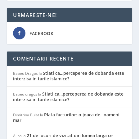
URMARESTE-NE!
FACEBOOK
COMENTARII RECENTE
Stiati ca…perceperea de dobanda este
Babeu Dragos
la
interzisa in tarile islamice?
Stiati ca…perceperea de dobanda este
Babeu dragos
la
interzisa in tarile islamice?
Plata facturilor: o joaca de…oameni
Dimitrina Bulat
la
mari
21 de locuri de vizitat din lumea larga ce
Alina
la