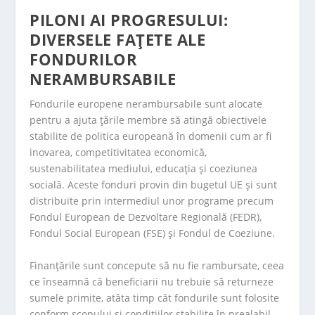
PILONI AI PROGRESULUI:
DIVERSELE FAȚETE ALE
FONDURILOR
NERAMBURSABILE
Fondurile europene nerambursabile sunt alocate
pentru a ajuta țările membre să atingă obiectivele
stabilite de politica europeană în domenii cum ar fi
inovarea, competitivitatea economică,
sustenabilitatea mediului, educația și coeziunea
socială. Aceste fonduri provin din bugetul UE și sunt
distribuite prin intermediul unor programe precum
Fondul European de Dezvoltare Regională (FEDR),
Fondul Social European (FSE) și Fondul de Coeziune.
Finanțările sunt concepute să nu fie rambursate, ceea
ce înseamnă că beneficiarii nu trebuie să returneze
sumele primite, atâta timp cât fondurile sunt folosite
conform scopului și condițiilor stabilite în prealabil.