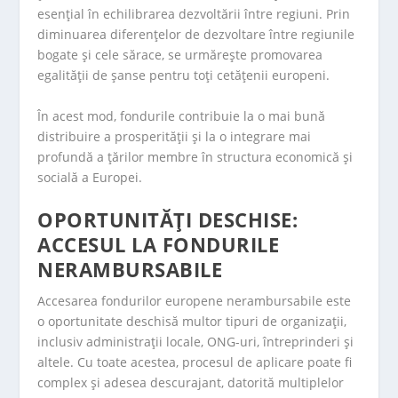
esențial în echilibrarea dezvoltării între regiuni. Prin
diminuarea diferențelor de dezvoltare între regiunile
bogate și cele sărace, se urmărește promovarea
egalității de șanse pentru toți cetățenii europeni.
În acest mod, fondurile contribuie la o mai bună
distribuire a prosperității și la o integrare mai
profundă a țărilor membre în structura economică și
socială a Europei.
OPORTUNITĂȚI DESCHISE:
ACCESUL LA FONDURILE
NERAMBURSABILE
Accesarea fondurilor europene nerambursabile este
o oportunitate deschisă multor tipuri de organizații,
inclusiv administrații locale, ONG-uri, întreprinderi și
altele. Cu toate acestea, procesul de aplicare poate fi
complex și adesea descurajant, datorită multiplelor