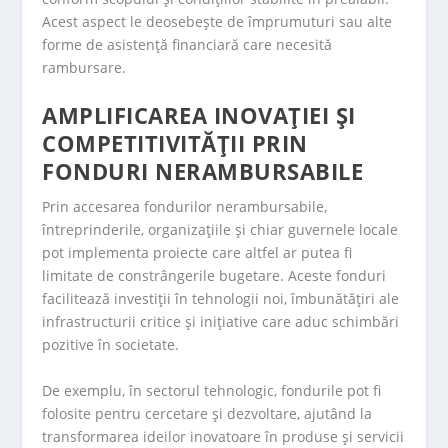
Acest aspect le deosebește de împrumuturi sau alte
forme de asistență financiară care necesită
rambursare.
AMPLIFICAREA INOVAȚIEI ȘI
COMPETITIVITĂȚII PRIN
FONDURI NERAMBURSABILE
Prin accesarea fondurilor nerambursabile,
întreprinderile, organizațiile și chiar guvernele locale
pot implementa proiecte care altfel ar putea fi
limitate de constrângerile bugetare. Aceste fonduri
facilitează investiții în tehnologii noi, îmbunătățiri ale
infrastructurii critice și inițiative care aduc schimbări
pozitive în societate.
De exemplu, în sectorul tehnologic, fondurile pot fi
folosite pentru cercetare și dezvoltare, ajutând la
transformarea ideilor inovatoare în produse și servicii