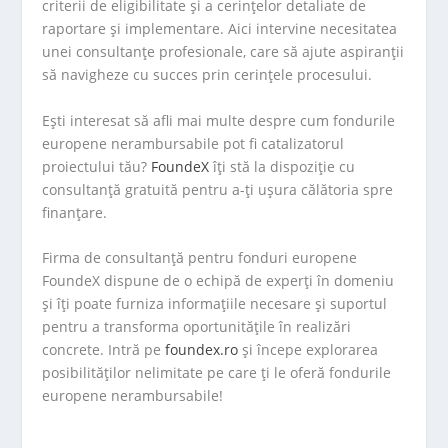
criterii de eligibilitate și a cerințelor detaliate de
raportare și implementare. Aici intervine necesitatea
unei consultanțe profesionale, care să ajute aspiranții
să navigheze cu succes prin cerințele procesului.
Ești interesat să afli mai multe despre cum fondurile
europene nerambursabile pot fi catalizatorul
proiectului tău?
FoundeX
îți stă la dispoziție cu
consultanță gratuită pentru a-ți ușura călătoria spre
finanțare.
Firma de consultanță pentru fonduri europene
FoundeX dispune de o echipă de experți în domeniu
și îți poate furniza informațiile necesare și suportul
pentru a transforma oportunitățile în realizări
concrete. Intră pe
foundex.ro
și începe explorarea
posibilităților nelimitate pe care ți le oferă fondurile
europene nerambursabile!