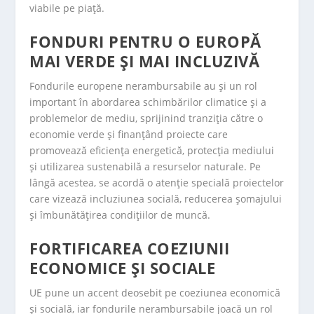
viabile pe piață.
FONDURI PENTRU O EUROPĂ
MAI VERDE ȘI MAI INCLUZIVĂ
Fondurile europene nerambursabile au și un rol
important în abordarea schimbărilor climatice și a
problemelor de mediu, sprijinind tranziția către o
economie verde și finanțând proiecte care
promovează eficiența energetică, protecția mediului
și utilizarea sustenabilă a resurselor naturale. Pe
lângă acestea, se acordă o atenție specială proiectelor
care vizează incluziunea socială, reducerea șomajului
și îmbunătățirea condițiilor de muncă.
FORTIFICAREA COEZIUNII
ECONOMICE ȘI SOCIALE
UE pune un accent deosebit pe coeziunea economică
și socială, iar fondurile nerambursabile joacă un rol