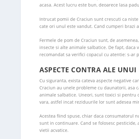
acasa. Acest lucru este bun, deoarece lasa padu
Intrucat pomii de Craciun sunt crescuti ca niste 
cate ori unul este vandut. Cand cumperi brazi adev
Fermele de pom de Craciun sunt, de asemenea, u
insecte si alte animale salbatice. De fapt, daca v
recomandat sa verifici copacul cu atentie: s-ar 
ASPECTE CONTRA ALE UNUI
Cu siguranta, exista cateva aspecte negative ca
Craciun au unele probleme cu daunatorii, asa ca
animale salbatice. Uneori, sunt toxici si pentru
vara, astfel incat reziduurile lor sunt adesea 
Acestea fiind spuse, chiar daca consumatorul nu
sunt in continuare. Cand se folosesc pesticide, 
vietii acvatice.