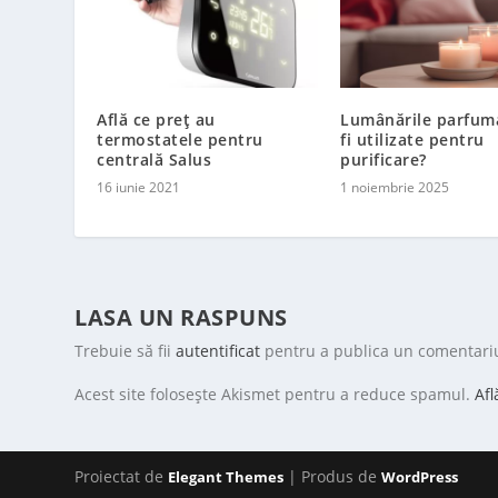
Află ce preț au
Lumânările parfum
termostatele pentru
fi utilizate pentru
centrală Salus
purificare?
16 iunie 2021
1 noiembrie 2025
LASA UN RASPUNS
Trebuie să fii
autentificat
pentru a publica un comentari
Acest site folosește Akismet pentru a reduce spamul.
Afl
Proiectat de
| Produs de
Elegant Themes
WordPress