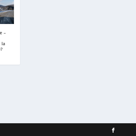
e –
 la
e?