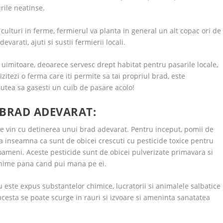
rile neatinse.
culturi in ferme, fermierul va planta in general un alt copac ori de
arati, ajuti si sustii fermierii locali.
imitoare, deoarece servesc drept habitat pentru pasarile locale,
izitezi o ferma care iti permite sa tai propriul brad, este
putea sa gasesti un cuib de pasare acolo!
 BRAD ADEVARAT:
re vin cu detinerea unui brad adevarat. Pentru inceput, pomii de
 inseamna ca sunt de obicei crescuti cu pesticide toxice pentru
 oameni. Aceste pesticide sunt de obicei pulverizate primavara si
minime pana cand pui mana pe ei.
 este expus substantelor chimice, lucratorii si animalele salbatice
acesta se poate scurge in rauri si izvoare si ameninta sanatatea