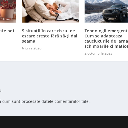
ate pot
5 situații în care riscul de
Tehnologii emergent
escare crește fără să-ți dai
Cum se adapteaza
seama
cauciucurile de iarna
schimbarile climatic
6 iunie 2026
2 octombrie 2023
u.
ă cum sunt procesate datele comentariilor tale
.