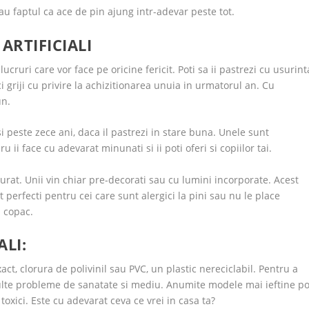
 sau faptul ca ace de pin ajung intr-adevar peste tot.
ARTIFICIALI
a lucruri care vor face pe oricine fericit. Poti sa ii pastrezi cu usurint
 griji cu privire la achizitionarea unuia in urmatorul an. Cu
un.
 si peste zece ani, daca il pastrezi in stare buna. Unele sunt
ii face cu adevarat minunati si ii poti oferi si copiilor tai.
rat. Unii vin chiar pre-decorati sau cu lumini incorporate. Acest
t perfecti pentru cei care sunt alergici la pini sau nu le place
n copac.
LI:
 exact, clorura de polivinil sau PVC, un plastic nereciclabil. Pentru a
 multe probleme de sanatate si mediu. Anumite modele mai ieftine po
toxici. Este cu adevarat ceva ce vrei in casa ta?