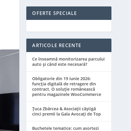
OFERTE SPECIALE
ARTICOLE RECENTE
Ce înseamnă monitorizarea parcului
auto și când este necesară?
Obligatorie din 19 iunie 2026:
funcția digitală de retragere din
contract. O soluție românească
pentru magazinele WooCommerce
Țuca Zbârcea & Asociații câștigă
cinci premii la Gala Avocați de Top
Buchetele tematice: cum asortezi