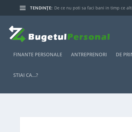
TENDINȚE:
De ce nu poti sa faci bani in timp ce alti
FINANTE PERSONALE
ANTREPRENORI
DE PR
STIAI CA…?