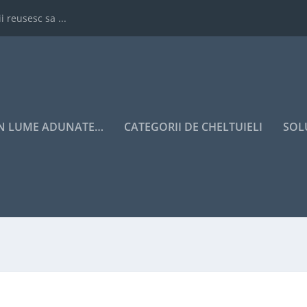
i reusesc sa ...
IN LUME ADUNATE…
CATEGORII DE CHELTUIELI
SOL