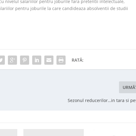
 nivelul salariilor pentru joburile fara pretentii intelectuale,
ariilor pentru joburile la care candideaza absolventii de studii
RATĂ:
URMĂ
Sezonul reducerilor…in tara si pe