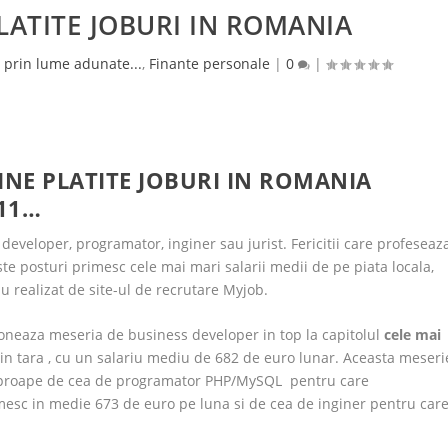
PLATITE JOBURI IN ROMANIA
 prin lume adunate...
,
Finante personale
|
0
|
BINE PLATITE JOBURI IN ROMANIA
11…
eveloper, programator, inginer sau jurist. Fericitii care profeseaz
te posturi primesc cele mai mari salarii medii de pe piata locala,
 realizat de site-ul de recrutare Myjob.
oneaza meseria de business developer in top la capitolul
cele mai
in tara , cu un salariu mediu de 682 de euro lunar. Aceasta meseri
proape de cea de programator PHP/MySQL pentru care
imesc in medie 673 de euro pe luna si de cea de inginer pentru car