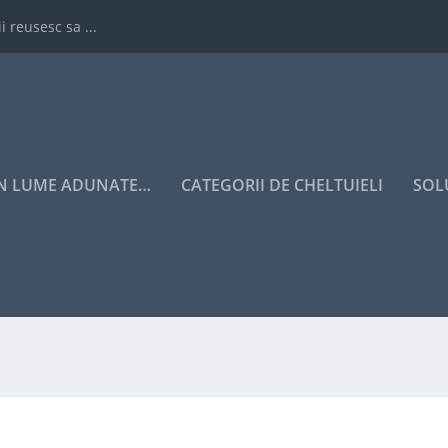
i reusesc sa ...
IN LUME ADUNATE…
CATEGORII DE CHELTUIELI
SOL