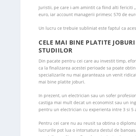
Juristii, pe care i-am amintit ca fiind alti feric
euro, iar account managerii primesc 570 de eur
Un lucru ce trebuie subliniat este faptul ca ace
CELE MAI BINE PLATITE JOBUR
STUDIILOR
Din pacate pentru cei care au investit timp, efor
ca la finalizarea acestei perioade sa poate obt
specializarile nu mai garanteaza un venit ridicat
mai bine platite joburi.
In prezent, un electrician sau un sofer profesio
castiga mai mult decat un economist sau un ing
pentru un electrician cu experienta intre 3 si 5 
Pentru cei care nu au reusit sa obtina o diplom
lucrurile pot lua o intorsatura destul de banoas