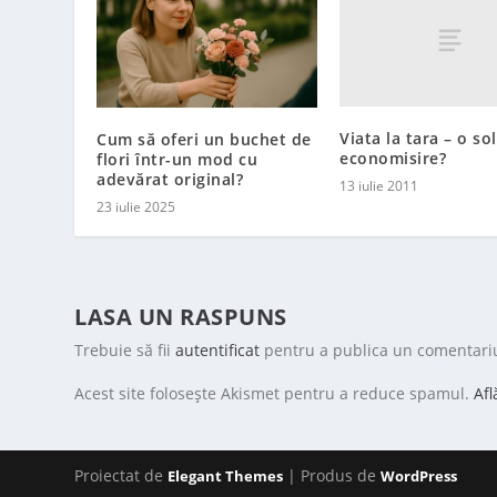
Viata la tara – o so
Cum să oferi un buchet de
economisire?
flori într-un mod cu
adevărat original?
13 iulie 2011
23 iulie 2025
LASA UN RASPUNS
Trebuie să fii
autentificat
pentru a publica un comentari
Acest site folosește Akismet pentru a reduce spamul.
Afl
Proiectat de
| Produs de
Elegant Themes
WordPress