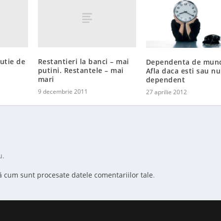
lutie de
Restantieri la banci – mai
Dependenta de munc
putini. Restantele – mai
Afla daca esti sau nu
mari
dependent
9 decembrie 2011
27 aprilie 2012
u.
ă cum sunt procesate datele comentariilor tale
.