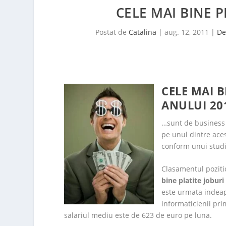
CELE MAI BINE 
Postat de
Catalina
|
aug. 12, 2011
|
De
CELE MAI 
ANULUI 20
…sunt de business d
pe unul dintre aces
conform unui studiu
Clasamentul poziti
bine platite joburi
este urmata indea
informaticienii pr
salariul mediu este de 623 de euro pe luna.