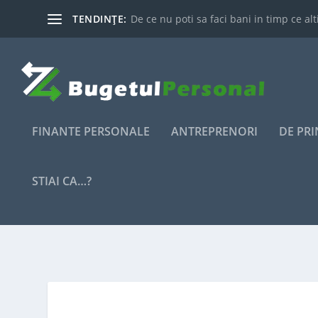
TENDINȚE:
De ce nu poti sa faci bani in timp ce alti
FINANTE PERSONALE
ANTREPRENORI
DE PR
STIAI CA…?