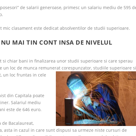
iti „posesori” de salarii generoase, primesc un salariu mediu de 595 d
o.
st mic clasament este dedicat absolventilor de studii superioare.
I NU MAI TIN CONT INSA DE NIVELUL
t si chiar bani in finalizarea unor studii superioare si care sperau
ine un loc de munca remunerat corespunzator, studiile superioare s
, un loc fruntas in cele
nist din Capitala poate
iner. Salariul mediu
ani este de 646 euro.
a de Bacalaureat,
a, asta in cazul in care sunt dispusi sa urmeze niste cursuri de