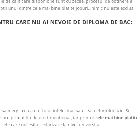
ile de calificare disponibile sunt cu zecile, procesul de obtinere a
obtii unul dintre cele mai bine platite joburi…nimic nu este exclus!
ENTRU CARE NU AI NEVOIE DE DIPLOMA DE BAC:
 sa mergi: cea a efortului intelectual sau cea a efortului fizic. Se
spre primul tip de efort mentionat, iar printre
cele mai bine platit
ele care necesita scolarizare la nivel universitar.