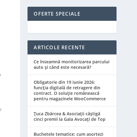
OFERTE SPECIALE
ARTICOLE RECENTE
Ce înseamnă monitorizarea parcului
auto și când este necesară?
a
Obligatorie din 19 iunie 2026:
funcția digitală de retragere din
contract. O soluție românească
pentru magazinele WooCommerce
e
Țuca Zbârcea & Asociații câștigă
cinci premii la Gala Avocați de Top
e
Buchetele tematice: cum asortezi