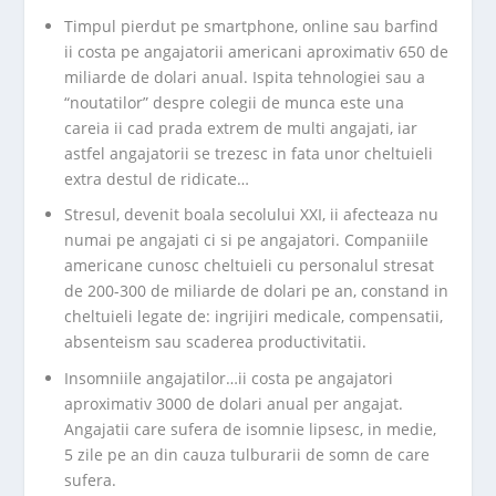
Timpul pierdut pe smartphone, online sau barfind
ii costa pe angajatorii americani aproximativ 650 de
miliarde de dolari anual. Ispita tehnologiei sau a
“noutatilor” despre colegii de munca este una
careia ii cad prada extrem de multi angajati, iar
astfel angajatorii se trezesc in fata unor cheltuieli
extra destul de ridicate…
Stresul, devenit boala secolului XXI, ii afecteaza nu
numai pe angajati ci si pe angajatori. Companiile
americane cunosc cheltuieli cu personalul stresat
de 200-300 de miliarde de dolari pe an, constand in
cheltuieli legate de: ingrijiri medicale, compensatii,
absenteism sau scaderea productivitatii.
Insomniile angajatilor…ii costa pe angajatori
aproximativ 3000 de dolari anual per angajat.
Angajatii care sufera de isomnie lipsesc, in medie,
5 zile pe an din cauza tulburarii de somn de care
sufera.