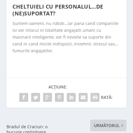
CHELTUIELI CU PERSONALUL…DE
(NE)SUPORTAT?
Suntem oameni, nu roboti…iar pana cand companiile
isi vor inlocui in totalitate angajatii umani cu
masinarii inteligente, vor fi nevoite sa suporte din
cand in cand micile indispozii, insomnii, stresul sau…
fumurile angajatilor.
ACȚIUNE:
RATĂ:
URMĂTORUL
Bradul de Craciun: o
bucurie costisitoare