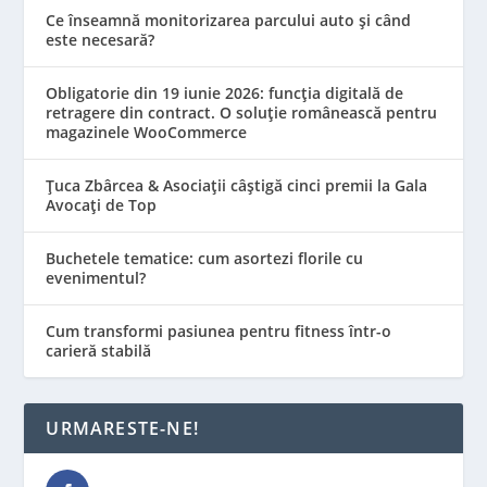
Ce înseamnă monitorizarea parcului auto și când
este necesară?
Obligatorie din 19 iunie 2026: funcția digitală de
retragere din contract. O soluție românească pentru
magazinele WooCommerce
Țuca Zbârcea & Asociații câștigă cinci premii la Gala
Avocați de Top
Buchetele tematice: cum asortezi florile cu
evenimentul?
Cum transformi pasiunea pentru fitness într-o
carieră stabilă
URMARESTE-NE!