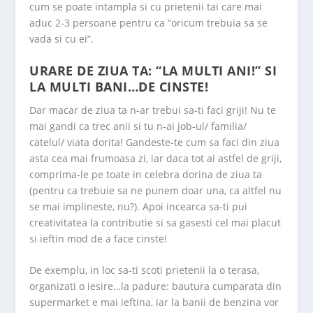
cum se poate intampla si cu prietenii tai care mai
aduc 2-3 persoane pentru ca “oricum trebuia sa se
vada si cu ei”.
URARE DE ZIUA TA: “LA MULTI ANI!” SI
LA MULTI BANI…DE CINSTE!
Dar macar de ziua ta n-ar trebui sa-ti faci griji! Nu te
mai gandi ca trec anii si tu n-ai job-ul/ familia/
catelul/ viata dorita! Gandeste-te cum sa faci din ziua
asta cea mai frumoasa zi, iar daca tot ai astfel de griji,
comprima-le pe toate in celebra dorina de ziua ta
(pentru ca trebuie sa ne punem doar una, ca altfel nu
se mai implineste, nu?). Apoi incearca sa-ti pui
creativitatea la contributie si sa gasesti cel mai placut
si ieftin mod de a face cinste!
De exemplu, in loc sa-ti scoti prietenii la o terasa,
organizati o iesire…la padure: bautura cumparata din
supermarket e mai ieftina, iar la banii de benzina vor