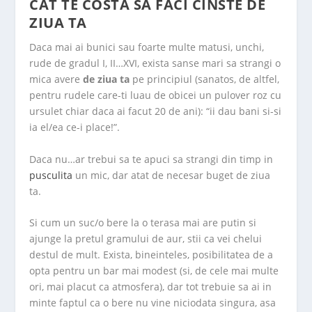
CAT TE COSTA SA FACI CINSTE DE
ZIUA TA
Daca mai ai bunici sau foarte multe matusi, unchi,
rude de gradul I, II…XVI, exista sanse mari sa strangi o
mica avere
de ziua ta
pe principiul (sanatos, de altfel,
pentru rudele care-ti luau de obicei un pulover roz cu
ursulet chiar daca ai facut 20 de ani): “ii dau bani si-si
ia el/ea ce-i place!”.
Daca nu…ar trebui sa te apuci sa strangi din timp in
pusculita
un mic, dar atat de necesar buget de ziua
ta.
Si cum un suc/o bere la o terasa mai are putin si
ajunge la pretul gramului de aur, stii ca vei chelui
destul de mult. Exista, bineinteles, posibilitatea de a
opta pentru un bar mai modest (si, de cele mai multe
ori, mai placut ca atmosfera), dar tot trebuie sa ai in
minte faptul ca o bere nu vine niciodata singura, asa