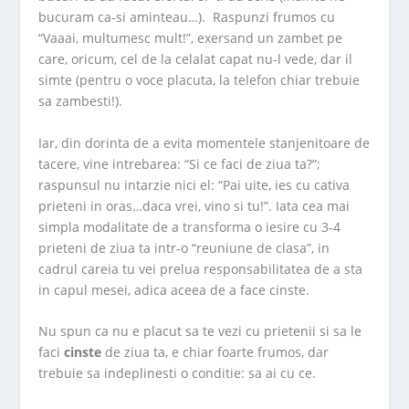
bucuram ca-si aminteau…). Raspunzi frumos cu
“Vaaai, multumesc mult!”, exersand un zambet pe
care, oricum, cel de la celalat capat nu-l vede, dar il
simte (pentru o voce placuta, la telefon chiar trebuie
sa zambesti!).
Iar, din dorinta de a evita momentele stanjenitoare de
tacere, vine intrebarea: “Si ce faci de ziua ta?”;
raspunsul nu intarzie nici el: “Pai uite, ies cu cativa
prieteni in oras…daca vrei, vino si tu!”. Iata cea mai
simpla modalitate de a transforma o iesire cu 3-4
prieteni de ziua ta intr-o “reuniune de clasa”, in
cadrul careia tu vei prelua responsabilitatea de a sta
in capul mesei, adica aceea de a face cinste.
Nu spun ca nu e placut sa te vezi cu prietenii si sa le
faci
cinste
de ziua ta, e chiar foarte frumos, dar
trebuie sa indeplinesti o conditie: sa ai cu ce.