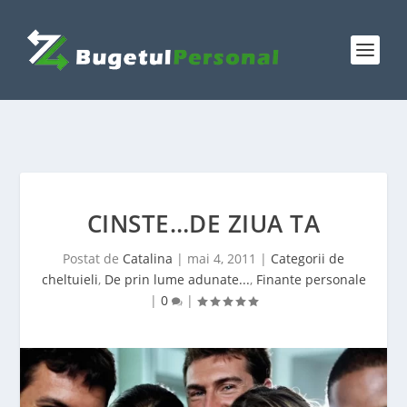
CINSTE…DE ZIUA TA
Postat de
Catalina
|
mai 4, 2011
|
Categorii de
cheltuieli
,
De prin lume adunate...
,
Finante personale
|
0
|