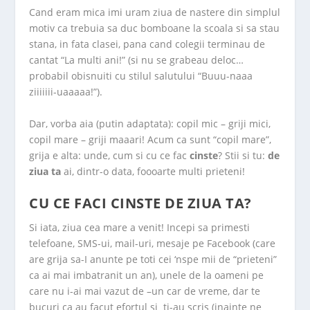
Cand eram mica imi uram ziua de nastere din simplul
motiv ca trebuia sa duc bomboane la scoala si sa stau
stana, in fata clasei, pana cand colegii terminau de
cantat “La multi ani!” (si nu se grabeau deloc…
probabil obisnuiti cu stilul salutului “Buuu-naaa
ziiiiiii-uaaaaa!”).
Dar, vorba aia (putin adaptata): copil mic – griji mici,
copil mare – griji maaari! Acum ca sunt “copil mare”,
grija e alta: unde, cum si cu ce fac
cinste
? Stii si tu:
de
ziua ta
ai, dintr-o data, foooarte multi prieteni!
CU CE FACI CINSTE DE ZIUA TA?
Si iata, ziua cea mare a venit! Incepi sa primesti
telefoane, SMS-ui, mail-uri, mesaje pe Facebook (care
are grija sa-I anunte pe toti cei ‘nspe mii de “prieteni”
ca ai mai imbatranit un an), unele de la oameni pe
care nu i-ai mai vazut de –un car de vreme, dar te
bucuri ca au facut efortul si ti-au scris (inainte ne