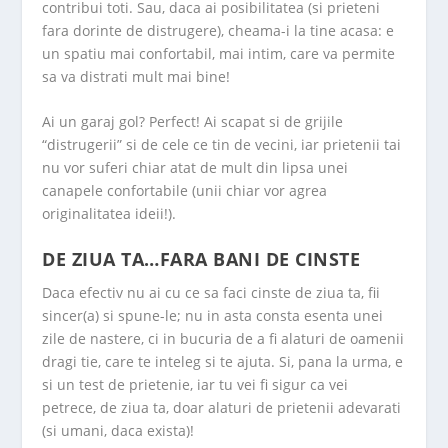
contribui toti. Sau, daca ai posibilitatea (si prieteni
fara dorinte de distrugere), cheama-i la tine acasa: e
un spatiu mai confortabil, mai intim, care va permite
sa va distrati mult mai bine!
Ai un garaj gol? Perfect! Ai scapat si de grijile
“distrugerii” si de cele ce tin de vecini, iar prietenii tai
nu vor suferi chiar atat de mult din lipsa unei
canapele confortabile (unii chiar vor agrea
originalitatea ideii!).
DE ZIUA TA…FARA BANI DE CINSTE
Daca efectiv nu ai cu ce sa faci cinste de ziua ta, fii
sincer(a) si spune-le; nu in asta consta esenta unei
zile de nastere, ci in bucuria de a fi alaturi de oamenii
dragi tie, care te inteleg si te ajuta. Si, pana la urma, e
si un test de prietenie, iar tu vei fi sigur ca vei
petrece, de ziua ta, doar alaturi de prietenii adevarati
(si umani, daca exista)!