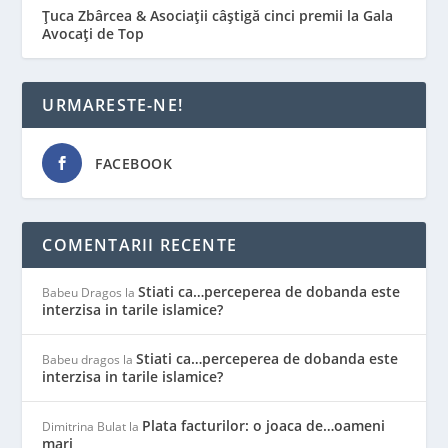
Țuca Zbârcea & Asociații câștigă cinci premii la Gala
Avocați de Top
URMARESTE-NE!
FACEBOOK
COMENTARII RECENTE
Stiati ca…perceperea de dobanda este
Babeu Dragos
la
interzisa in tarile islamice?
Stiati ca…perceperea de dobanda este
Babeu dragos
la
interzisa in tarile islamice?
Plata facturilor: o joaca de…oameni
Dimitrina Bulat
la
mari