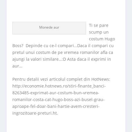
Ti se pare
Monede aur
scump un
costum Hugo
Boss? Depinde cu ce-l compari…Daca il compari cu
pretul unui costum de pe vremea romanilor afla ca
ajungi la valori similare…:D Asta daca il exprimi in
aur…
Pentru detalii vezi articolul complet din HotNews:
http://economie.hotnews.ro/stiri-finante_banci-
8263485-exprimat-aur-costum-bun-vremea-
romanilor-costa-cat-hugo-boss-azi-busel-grau-
aproape-fel-doar-bani-hartie-avem-cresteri-
ingrozitoare-preturi.ht.