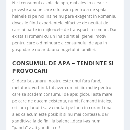
Nici consumul casnic de apa, mai ales in ceea ce
priveste apa pe care o folosim pentru a ne spala
hainele si pe noi insine nu pare exagerat in Romania,
dovezile fiind experientele olfactive de neuitat de
care ai parte in mijloacele de transport in comun. Dar
exista si romani cu un inalt simt al igienei, motiv
pentru care o diminuare a consumului de apa in
gospodarie nu ar dauna bugetului familiei.
CONSUMUL DE APA – TENDINTE SI
PROVOCARI
Si daca buzunarul nostru este unul fara fund,
metaforic vorbind, tot avem un miiiiic motiv pentru
care sa scadem consumul de apa: globul asta mare
pe care ne ducem existenta, numit Pamant! Inteleg,
oricum planuiti sa va mutati pe luna in curand (mai
ales ca acum este posibil) si nu mai conteaza, dar
ganditi-va la delfini, la balene…daca i-as numi
“panda” v-ati gandi la ei?