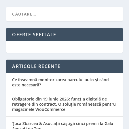
OFERTE SPECIALE
ARTICOLE RECENTE
Ce înseamnă monitorizarea parcului auto și când
este necesară?
Obligatorie din 19 iunie 2026: funcția digitală de
retragere din contract. O soluție românească pentru
magazinele WooCommerce
Țuca Zbârcea & Asociații câștigă cinci premii la Gala
Avocați de Top