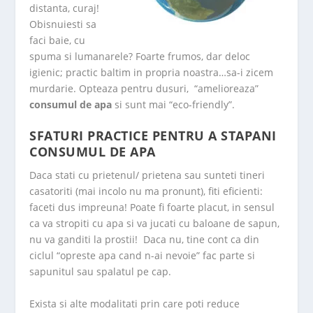
distanta, curaj!
Obisnuiesti sa
faci baie, cu
spuma si lumanarele? Foarte frumos, dar deloc
igienic; practic baltim in propria noastra…sa-i zicem
murdarie. Opteaza pentru dusuri, “amelioreaza”
consumul de apa
si sunt mai “eco-friendly”.
SFATURI PRACTICE PENTRU A STAPANI
CONSUMUL DE APA
Daca stati cu prietenul/ prietena sau sunteti tineri
casatoriti (mai incolo nu ma pronunt), fiti eficienti:
faceti dus impreuna! Poate fi foarte placut, in sensul
ca va stropiti cu apa si va jucati cu baloane de sapun,
nu va ganditi la prostii! Daca nu, tine cont ca din
ciclul “opreste apa cand n-ai nevoie” fac parte si
sapunitul sau spalatul pe cap.
Exista si alte modalitati prin care poti reduce