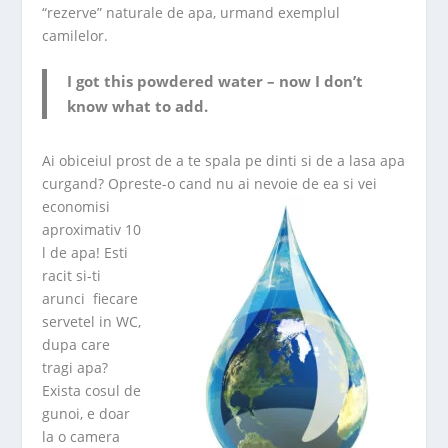
“rezerve” naturale de apa, urmand exemplul
camilelor.
I got this powdered water – now I don’t
know what to add.
Ai obiceiul prost de a te spala pe dinti si de a lasa apa
curgand? Opreste-o cand nu ai nevoie de ea si vei
economisi
aproximativ 10
l de apa! Esti
racit si-ti
arunci fiecare
servetel in WC,
dupa care
tragi apa?
Exista cosul de
gunoi, e doar
la o camera