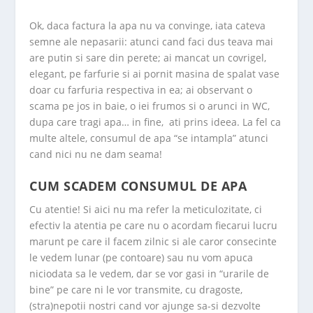
Ok, daca factura la apa nu va convinge, iata cateva
semne ale nepasarii: atunci cand faci dus teava mai
are putin si sare din perete; ai mancat un covrigel,
elegant, pe farfurie si ai pornit masina de spalat vase
doar cu farfuria respectiva in ea; ai observant o
scama pe jos in baie, o iei frumos si o arunci in WC,
dupa care tragi apa… in fine, ati prins ideea. La fel ca
multe altele, consumul de apa “se intampla” atunci
cand nici nu ne dam seama!
CUM SCADEM CONSUMUL DE APA
Cu atentie! Si aici nu ma refer la meticulozitate, ci
efectiv la atentia pe care nu o acordam fiecarui lucru
marunt pe care il facem zilnic si ale caror consecinte
le vedem lunar (pe contoare) sau nu vom apuca
niciodata sa le vedem, dar se vor gasi in “urarile de
bine” pe care ni le vor transmite, cu dragoste,
(stra)nepotii nostri cand vor ajunge sa-si dezvolte