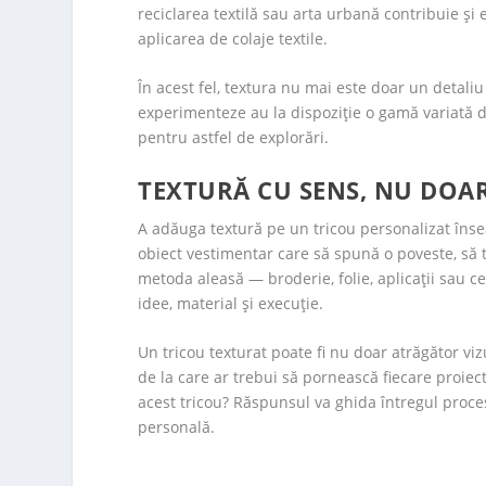
reciclarea textilă sau arta urbană contribuie și 
aplicarea de colaje textile.
În acest fel, textura nu mai este doar un detaliu
experimenteze au la dispoziție o gamă variată 
pentru astfel de explorări.
TEXTURĂ CU SENS, NU DOAR
A adăuga textură pe un tricou personalizat în
obiect vestimentar care să spună o poveste, să t
metoda aleasă — broderie, folie, aplicații sau c
idee, material și execuție.
Un tricou texturat poate fi nu doar atrăgător vizu
de la care ar trebui să pornească fiecare proiec
acest tricou? Răspunsul va ghida întregul proce
personală.