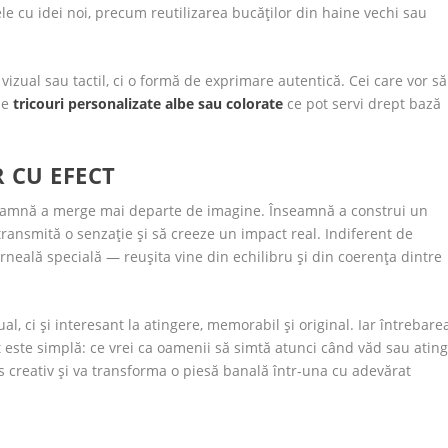
ele cu idei noi, precum reutilizarea bucăților din haine vechi sau
 vizual sau tactil, ci o formă de exprimare autentică. Cei care vor să
de
tricouri personalizate albe sau colorate
ce pot servi drept bază
 CU EFECT
seamnă a merge mai departe de imagine. Înseamnă a construi un
ransmită o senzație și să creeze un impact real. Indiferent de
erneală specială — reușita vine din echilibru și din coerența dintre
al, ci și interesant la atingere, memorabil și original. Iar întrebare
t este simplă: ce vrei ca oamenii să simtă atunci când văd sau atin
s creativ și va transforma o piesă banală într-una cu adevărat