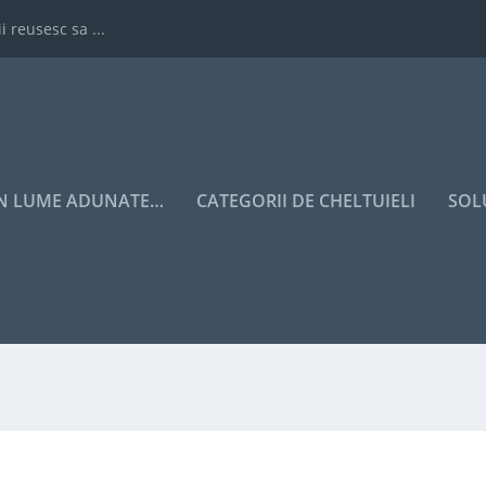
i reusesc sa ...
IN LUME ADUNATE…
CATEGORII DE CHELTUIELI
SOL