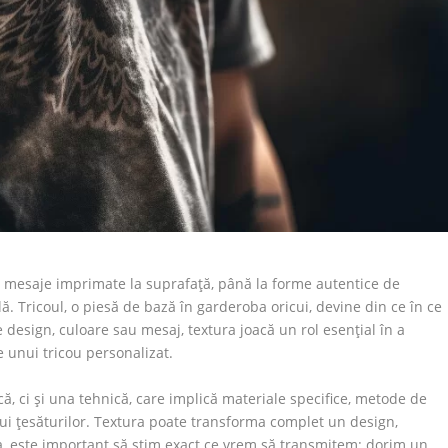
le mesaje imprimate la suprafață, până la forme autentice de
ă. Tricoul, o piesă de bază în garderoba oricui, devine din ce în ce
 design, culoare sau mesaj, textura joacă un rol esențial în a
e unui tricou personalizat.
că, ci și una tehnică, care implică materiale specifice, metode de
ui țesăturilor. Textura poate transforma complet un design,
a, este important să știm exact ce vrem să transmitem: dorim un