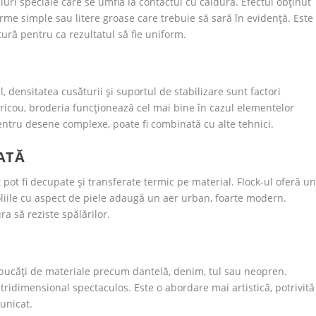
uri speciale care se umflă la contactul cu căldura. Efectul obținut
orme simple sau litere groase care trebuie să sară în evidență. Este
tură pentru ca rezultatul să fie uniform.
l, densitatea cusăturii și suportul de stabilizare sunt factori
tricou, broderia funcționează cel mai bine în cazul elementelor
 Pentru desene complexe, poate fi combinată cu alte tehnici.
ATĂ
sat pot fi decupate și transferate termic pe material. Flock-ul oferă u
r foliile cu aspect de piele adaugă un aer urban, foarte modern.
ra să reziste spălărilor.
e bucăți de materiale precum dantelă, denim, tul sau neopren.
t tridimensional spectaculos. Este o abordare mai artistică, potrivită
 unicat.