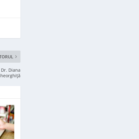
TORUL
 Dr. Diana
heorghiță