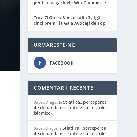
pentru magazinele WooCommerce
Țuca Zbârcea & Asociații câștigă
cinci premii la Gala Avocați de Top
URMARESTE-NE!
FACEBOOK
COMENTARII RECENTE
Stiati ca…perceperea
Babeu Dragos
la
de dobanda este interzisa in tarile
islamice?
Stiati ca…perceperea
Babeu dragos
la
de dobanda este interzisa in tarile