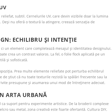
 UV
reliefat, subtil. Cernelurile UV, care devin vizibile doar la lumina
ă. Deși nu oferă o textură la atingere, creează senzația de
GN: ECHILIBRU ȘI INTENȚIE
iv, ci un element care completează mesajul și identitatea designului.
e crea un contrast valoros. La fel, o folie flock aplicată pe un
lă și sofisticată.
oziția. Prea multe elemente reliefate pot perturba echilibrul
 de știut că nu toate texturile rezistă la spălări frecvente sau la
rivite presupune și asumarea unui mod de întreținere adecvat.
DIN ARTA URBANĂ
l ca suport pentru experimente artistice. De la broderii complexe
elcro sau metal, zona creativă este foarte ofertantă. Cultura DIY,