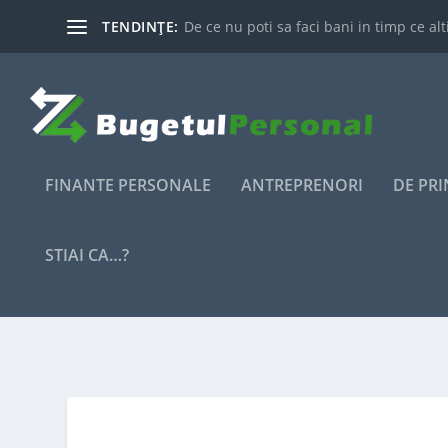
TENDINȚE:
De ce nu poti sa faci bani in timp ce alti
FINANTE PERSONALE
ANTREPRENORI
DE PR
STIAI CA…?