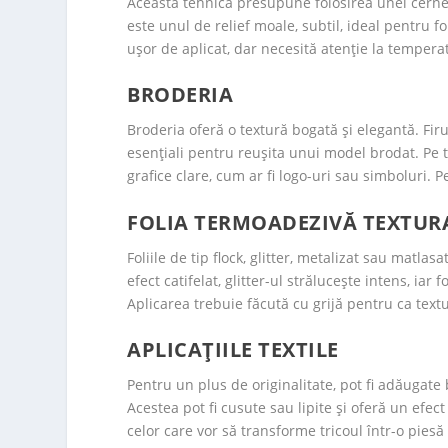
Această tehnică presupune folosirea unei cernel
este unul de relief moale, subtil, ideal pentru f
ușor de aplicat, dar necesită atenție la tempera
BRODERIA
Broderia oferă o textură bogată și elegantă. Firu
esențiali pentru reușita unui model brodat. Pe 
grafice clare, cum ar fi logo-uri sau simboluri.
FOLIA TERMOADEZIVĂ TEXTUR
Foliile de tip flock, glitter, metalizat sau matla
efect catifelat, glitter-ul strălucește intens, ia
Aplicarea trebuie făcută cu grijă pentru ca textu
APLICAȚIILE TEXTILE
Pentru un plus de originalitate, pot fi adăugat
Acestea pot fi cusute sau lipite și oferă un efec
celor care vor să transforme tricoul într-o piesă