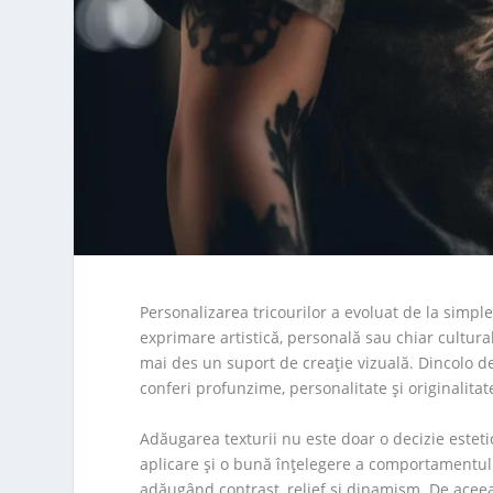
Personalizarea tricourilor a evoluat de la simp
exprimare artistică, personală sau chiar cultural
mai des un suport de creație vizuală. Dincolo de
conferi profunzime, personalitate și originalitat
Adăugarea texturii nu este doar o decizie esteti
aplicare și o bună înțelegere a comportamentul
adăugând contrast, relief și dinamism. De acee