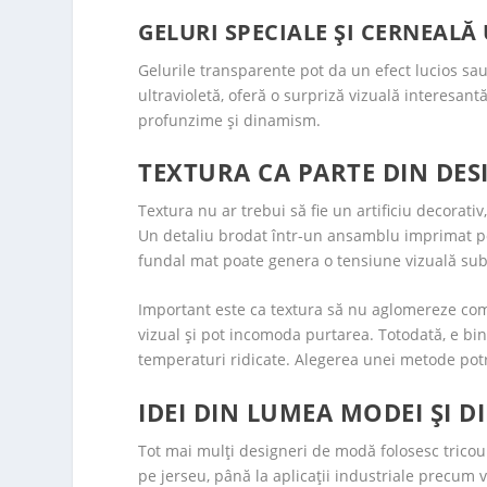
GELURI SPECIALE ȘI CERNEALĂ
Gelurile transparente pot da un efect lucios sau 
ultravioletă, oferă o surpriză vizuală interesant
profunzime și dinamism.
TEXTURA CA PARTE DIN DESI
Textura nu ar trebui să fie un artificiu decorat
Un detaliu brodat într-un ansamblu imprimat poat
fundal mat poate genera o tensiune vizuală subti
Important este ca textura să nu aglomereze comp
vizual și pot incomoda purtarea. Totodată, e bine
temperaturi ridicate. Alegerea unei metode pot
IDEI DIN LUMEA MODEI ȘI 
Tot mai mulți designeri de modă folosesc tricou
pe jerseu, până la aplicații industriale precum v