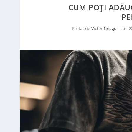
CUM POȚI ADĂU
PE
Postat de
Victor Neagu
|
iul. 