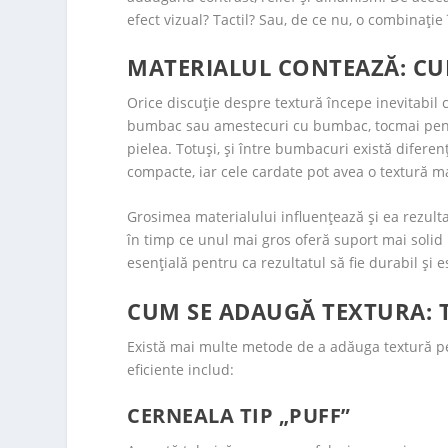
efect vizual? Tactil? Sau, de ce nu, o combinație
MATERIALUL CONTEAZĂ: CU
Orice discuție despre textură începe inevitabil c
bumbac sau amestecuri cu bumbac, tocmai pentr
pielea. Totuși, și între bumbacuri există difere
compacte, iar cele cardate pot avea o textură m
Grosimea materialului influențează și ea rezultat
în timp ce unul mai gros oferă suport mai solid 
esențială pentru ca rezultatul să fie durabil și es
CUM SE ADAUGĂ TEXTURA: TE
Există mai multe metode de a adăuga textură pe 
eficiente includ:
CERNEALA TIP „PUFF”