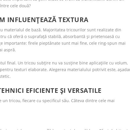
 între cele două?
M INFLUENȚEAZĂ TEXTURA
u materialul de bază. Majoritatea tricourilor sunt realizate din
u că oferă o suprafață stabilă, absorbantă și prietenoasă cu
nțe importante: firele pieptănate sunt mai fine, cele ring-spun mai
ai aspră.
ul final. Un tricou subțire nu va susține bine aplicațiile cu volum,
pentru texturi elaborate. Alegerea materialului potrivit este, așadar
tetic.
HNICI EFICIENTE ȘI VERSATILE
un tricou, fiecare cu specificul său. Câteva dintre cele mai