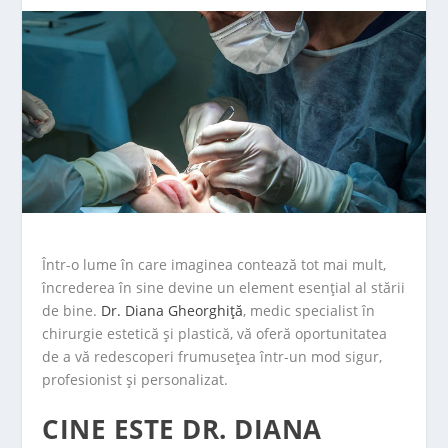
Într-o lume în care imaginea contează tot mai mult,
încrederea în sine devine un element esențial al stării
de bine.
Dr. Diana Gheorghiță
, medic specialist în
chirurgie estetică și plastică, vă oferă oportunitatea
de a vă redescoperi frumusețea într-un mod sigur,
profesionist și personalizat.
CINE ESTE DR. DIANA