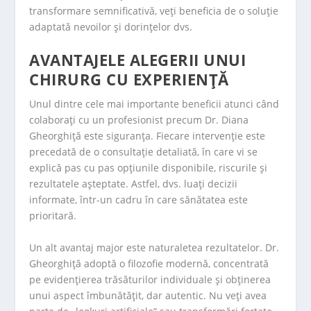
transformare semnificativă, veți beneficia de o soluție
adaptată nevoilor și dorințelor dvs.
AVANTAJELE ALEGERII UNUI
CHIRURG CU EXPERIENȚĂ
Unul dintre cele mai importante beneficii atunci când
colaborați cu un profesionist precum Dr. Diana
Gheorghiță este siguranța. Fiecare intervenție este
precedată de o consultație detaliată, în care vi se
explică pas cu pas opțiunile disponibile, riscurile și
rezultatele așteptate. Astfel, dvs. luați decizii
informate, într-un cadru în care sănătatea este
prioritară.
Un alt avantaj major este naturaletea rezultatelor. Dr.
Gheorghiță adoptă o filozofie modernă, concentrată
pe evidențierea trăsăturilor individuale și obținerea
unui aspect îmbunătățit, dar autentic. Nu veți avea