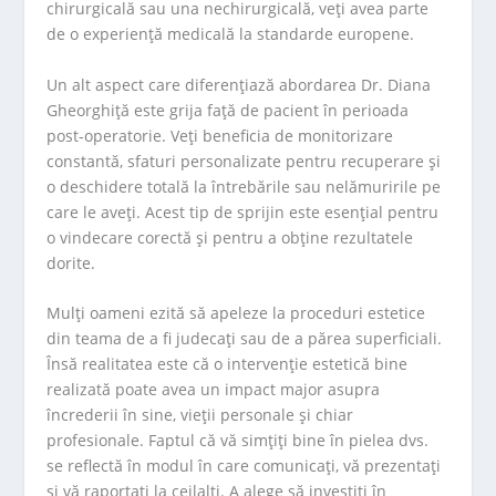
chirurgicală sau una nechirurgicală, veți avea parte
de o experiență medicală la standarde europene.
Un alt aspect care diferențiază abordarea Dr. Diana
Gheorghiță este grija față de pacient în perioada
post-operatorie. Veți beneficia de monitorizare
constantă, sfaturi personalizate pentru recuperare și
o deschidere totală la întrebările sau nelămuririle pe
care le aveți. Acest tip de sprijin este esențial pentru
o vindecare corectă și pentru a obține rezultatele
dorite.
Mulți oameni ezită să apeleze la proceduri estetice
din teama de a fi judecați sau de a părea superficiali.
Însă realitatea este că o intervenție estetică bine
realizată poate avea un impact major asupra
încrederii în sine, vieții personale și chiar
profesionale. Faptul că vă simțiți bine în pielea dvs.
se reflectă în modul în care comunicați, vă prezentați
și vă raportați la ceilalți. A alege să investiți în