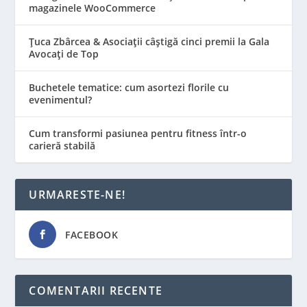
magazinele WooCommerce
Țuca Zbârcea & Asociații câștigă cinci premii la Gala
Avocați de Top
Buchetele tematice: cum asortezi florile cu
evenimentul?
Cum transformi pasiunea pentru fitness într-o
carieră stabilă
URMARESTE-NE!
FACEBOOK
COMENTARII RECENTE