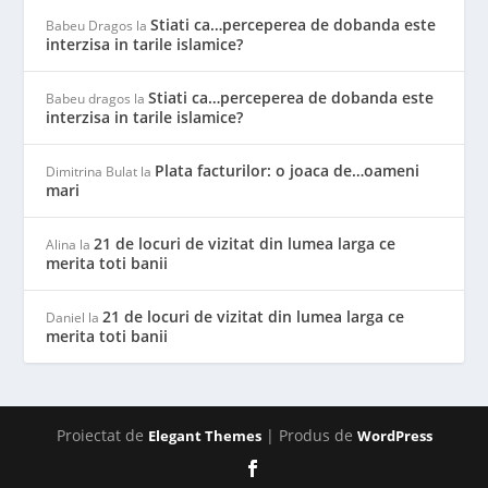
Stiati ca…perceperea de dobanda este
Babeu Dragos
la
interzisa in tarile islamice?
Stiati ca…perceperea de dobanda este
Babeu dragos
la
interzisa in tarile islamice?
Plata facturilor: o joaca de…oameni
Dimitrina Bulat
la
mari
21 de locuri de vizitat din lumea larga ce
Alina
la
merita toti banii
21 de locuri de vizitat din lumea larga ce
Daniel
la
merita toti banii
Proiectat de
| Produs de
Elegant Themes
WordPress