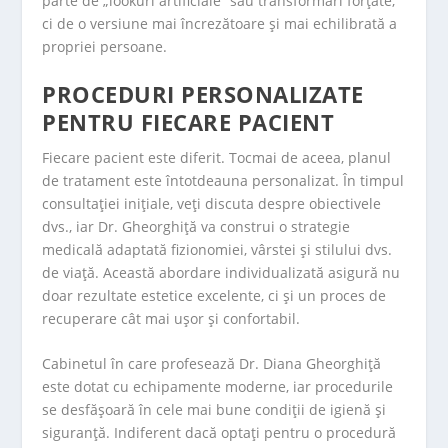
parte de „lookuri artificiale” sau transformări forțate,
ci de o versiune mai încrezătoare și mai echilibrată a
propriei persoane.
PROCEDURI PERSONALIZATE
PENTRU FIECARE PACIENT
Fiecare pacient este diferit. Tocmai de aceea, planul
de tratament este întotdeauna personalizat. În timpul
consultației inițiale, veți discuta despre obiectivele
dvs., iar Dr. Gheorghiță va construi o strategie
medicală adaptată fizionomiei, vârstei și stilului dvs.
de viață. Această abordare individualizată asigură nu
doar rezultate estetice excelente, ci și un proces de
recuperare cât mai ușor și confortabil.
Cabinetul în care profesează Dr. Diana Gheorghiță
este dotat cu echipamente moderne, iar procedurile
se desfășoară în cele mai bune condiții de igienă și
siguranță. Indiferent dacă optați pentru o procedură