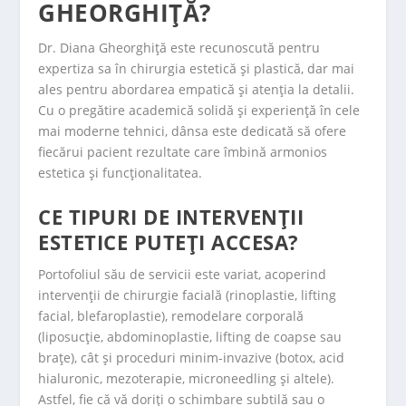
GHEORGHIȚĂ?
Dr. Diana Gheorghiță este recunoscută pentru
expertiza sa în chirurgia estetică și plastică, dar mai
ales pentru abordarea empatică și atenția la detalii.
Cu o pregătire academică solidă și experiență în cele
mai moderne tehnici, dânsa este dedicată să ofere
fiecărui pacient rezultate care îmbină armonios
estetica și funcționalitatea.
CE TIPURI DE INTERVENȚII
ESTETICE PUTEȚI ACCESA?
Portofoliul său de servicii este variat, acoperind
intervenții de chirurgie facială (rinoplastie, lifting
facial, blefaroplastie), remodelare corporală
(liposucție, abdominoplastie, lifting de coapse sau
brațe), cât și proceduri minim-invazive (botox, acid
hialuronic, mezoterapie, microneedling și altele).
Astfel, fie că vă doriți o schimbare subtilă sau o