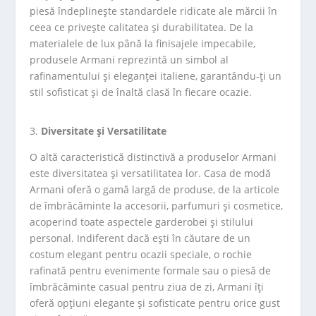
piesă îndeplinește standardele ridicate ale mărcii în
ceea ce privește calitatea și durabilitatea. De la
materialele de lux până la finisajele impecabile,
produsele Armani reprezintă un simbol al
rafinamentului și eleganței italiene, garantându-ți un
stil sofisticat și de înaltă clasă în fiecare ocazie.
Diversitate și Versatilitate
O altă caracteristică distinctivă a produselor Armani
este diversitatea și versatilitatea lor. Casa de modă
Armani oferă o gamă largă de produse, de la articole
de îmbrăcăminte la accesorii, parfumuri și cosmetice,
acoperind toate aspectele garderobei și stilului
personal. Indiferent dacă ești în căutare de un
costum elegant pentru ocazii speciale, o rochie
rafinată pentru evenimente formale sau o piesă de
îmbrăcăminte casual pentru ziua de zi, Armani îți
oferă opțiuni elegante și sofisticate pentru orice gust