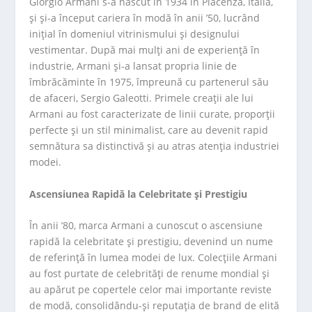
Giorgio Armani s-a născut în 1934 în Piacenza, Italia,
și și-a început cariera în modă în anii ’50, lucrând
inițial în domeniul vitrinismului și designului
vestimentar. După mai mulți ani de experiență în
industrie, Armani și-a lansat propria linie de
îmbrăcăminte în 1975, împreună cu partenerul său
de afaceri, Sergio Galeotti. Primele creații ale lui
Armani au fost caracterizate de linii curate, proporții
perfecte și un stil minimalist, care au devenit rapid
semnătura sa distinctivă și au atras atenția industriei
modei.
Ascensiunea Rapidă la Celebritate și Prestigiu
În anii ’80, marca Armani a cunoscut o ascensiune
rapidă la celebritate și prestigiu, devenind un nume
de referință în lumea modei de lux. Colecțiile Armani
au fost purtate de celebrități de renume mondial și
au apărut pe copertele celor mai importante reviste
de modă, consolidându-și reputația de brand de elită