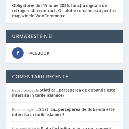
Obligatorie din 19 iunie 2026: funcția digitală de
retragere din contract. O soluție românească pentru
magazinele WooCommerce
URMARESTE-NE!
FACEBOOK
COMENTARII RECENTE
Stiati ca…perceperea de dobanda este
Babeu Dragos
la
interzisa in tarile islamice?
Stiati ca…perceperea de dobanda este
Babeu dragos
la
interzisa in tarile islamice?
Plata facturilor: o joaca de…oameni
Dimitrina Bulat
la