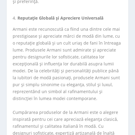
și preferință.
Reputație Globală și Apreciere Universală
Armani este recunoscută ca fiind una dintre cele mai
prestigioase și apreciate mărci de modă din lume, cu
o reputație globală și un cult uriaș de fani în întreaga
lume. Produsele Armani sunt admirate și apreciate
pentru designurile lor sofisticate, calitatea lor
excepțională și influența lor durabilă asupra lumii
modei. De la celebrități și personalități publice până
la iubitori de modă pasionați, produsele Armani sunt
pur și simplu sinonime cu eleganța, stilul și luxul,
reprezentând un simbol al rafinamentului și
distincției în lumea modei contemporane.
Cumpărarea produselor de la Armani este o alegere
inspirată pentru cei care apreciază eleganța clasică,
rafinamentul și calitatea italiană în modă. Cu
designuri sofisticate, expertiză arțizanală de înaltă