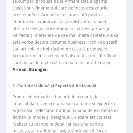
să cumperi produse de la Armani este eleganța
clasică și rafinamentul care definesc designurile
acestei mărci. Armani este cunoscută pentru
abordarea sa minimalistă și sofisticată a modei,
oferind colecții care îmbină linii curate, proporții
perfecte și materiale de cea mai înaltă calitate. Fie că
este vorba despre costume business, rochii de seară
sau articole de îmbrăcăminte casual, produsele
Armani transmit o eleganță discretă și un stil rafinat,
care nu se demodează niciodată. Inspiră-te de pe
Armani Stronger
.
Calitate Italiană și Expertiză Artizanală
Produsele Armani se bucură de o reputație
impecabilă în ceea ce privește calitatea și expertiza
arțizanală, reflectând tradiția italiană de excelență în
domeniul modei și designului. Fiecare articol este
realizat cu atenție la detalii și pasiune pentru
meșteșugul tradițional, asigurându-se că fiecare