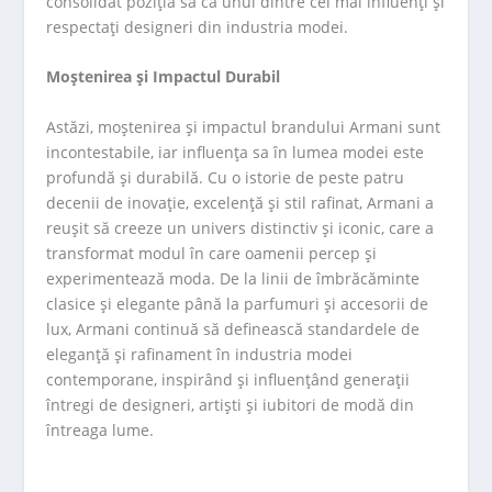
consolidat poziția sa ca unul dintre cei mai influenți și
respectați designeri din industria modei.
Moștenirea și Impactul Durabil
Astăzi, moștenirea și impactul brandului Armani sunt
incontestabile, iar influența sa în lumea modei este
profundă și durabilă. Cu o istorie de peste patru
decenii de inovație, excelență și stil rafinat, Armani a
reușit să creeze un univers distinctiv și iconic, care a
transformat modul în care oamenii percep și
experimentează moda. De la linii de îmbrăcăminte
clasice și elegante până la parfumuri și accesorii de
lux, Armani continuă să definească standardele de
eleganță și rafinament în industria modei
contemporane, inspirând și influențând generații
întregi de designeri, artiști și iubitori de modă din
întreaga lume.