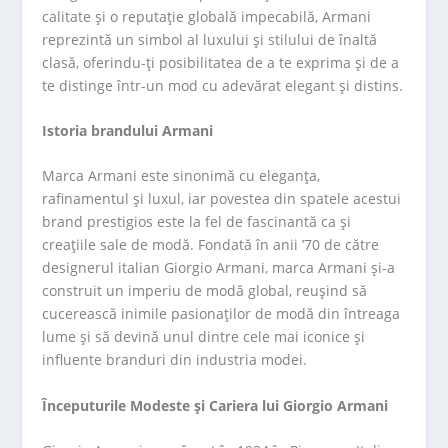
calitate și o reputație globală impecabilă, Armani
reprezintă un simbol al luxului și stilului de înaltă
clasă, oferindu-ți posibilitatea de a te exprima și de a
te distinge într-un mod cu adevărat elegant și distins.
Istoria brandului Armani
Marca Armani este sinonimă cu eleganța,
rafinamentul și luxul, iar povestea din spatele acestui
brand prestigios este la fel de fascinantă ca și
creațiile sale de modă. Fondată în anii ’70 de către
designerul italian Giorgio Armani, marca Armani și-a
construit un imperiu de modă global, reușind să
cucerească inimile pasionaților de modă din întreaga
lume și să devină unul dintre cele mai iconice și
influente branduri din industria modei.
Începuturile Modeste și Cariera lui Giorgio Armani