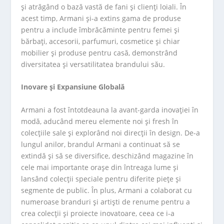
și atrăgând o bază vastă de fani și clienți loiali. În
acest timp, Armani și-a extins gama de produse
pentru a include îmbrăcăminte pentru femei și
bărbați, accesorii, parfumuri, cosmetice și chiar
mobilier și produse pentru casă, demonstrând
diversitatea și versatilitatea brandului său.
Inovare și Expansiune Globală
Armani a fost întotdeauna la avant-garda inovației în
modă, aducând mereu elemente noi și fresh în
colecțiile sale și explorând noi direcții în design. De-a
lungul anilor, brandul Armani a continuat să se
extindă și să se diversifice, deschizând magazine în
cele mai importante orașe din întreaga lume și
lansând colecții speciale pentru diferite piețe și
segmente de public. În plus, Armani a colaborat cu
numeroase branduri și artiști de renume pentru a
crea colecții și proiecte inovatoare, ceea ce i-a