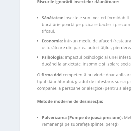
Riscurile ignorării insectelor dăunătoare:
Sănătatea:
Insectele sunt vectori formidabili.
bucătărie poartă pe picioare bacterii precum 
tifosul.
Economia:
Într-un mediu de afaceri (restaura
usturătoare din partea autorităților, pierderea
Psihologia:
Impactul psihologic al unei infestăr
ducând la anxietate, insomnie și izolare socia
O
firma ddd
competentă nu vinde doar aplicarea 
tipul dăunătorului, gradul de infestare, sursa p
companie, a persoanelor alergice) pentru a ale
Metode moderne de dezinsecție:
Pulverizarea (Pompe de joasă presiune):
Meto
remanență pe suprafețe (plinte, pereți).