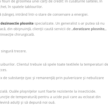
fisuri de grosimea unei cărți de credit: în cusăturile saltelei, în
chet, în spatele tablourilor.
ă (sânge), intrând într-o stare de conservare a energiei.
 dezinsectie plosnite
specializate. Un generalist s-ar putea să nu
ă, din obișnuință, clienții caută servicii de „
deratizare plosnite
„,
zinsecție chirurgicală.
 singură trecere.
uiburilor. Clientul trebuie să spele toate textilele la temperaturi d
cces.
x de substanțe (șoc și remanență) prin pulverizare și nebulizare
ială. Ouăle ploșnițelor sunt foarte rezistente la insecticide.
 funcție de temperatură) pentru a ucide puii care au eclozat din
devină adulți și să depună noi ouă.