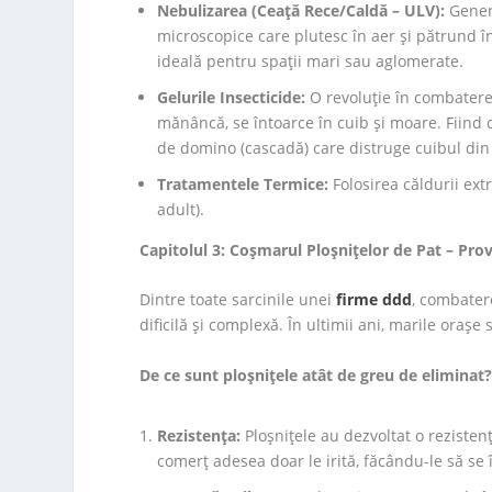
Nebulizarea (Ceață Rece/Caldă – ULV):
Genera
microscopice care plutesc în aer și pătrund î
ideală pentru spații mari sau aglomerate.
Gelurile Insecticide:
O revoluție în combatere
mănâncă, se întoarce în cuib și moare. Fiind c
de domino (cascadă) care distruge cuibul din 
Tratamentele Termice:
Folosirea căldurii extr
adult).
Capitolul 3: Coșmarul Ploșnițelor de Pat – Pr
Dintre toate sarcinile unei
firme ddd
, combatere
dificilă și complexă. În ultimii ani, marile oraș
De ce sunt ploșnițele atât de greu de eliminat
Rezistența:
Ploșnițele au dezvoltat o rezisten
comerț adesea doar le irită, făcându-le să se 