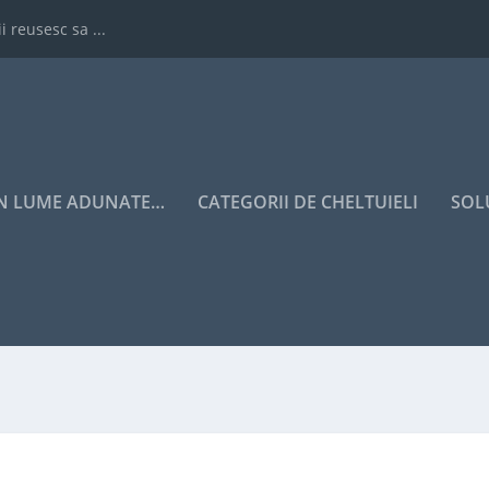
i reusesc sa ...
IN LUME ADUNATE…
CATEGORII DE CHELTUIELI
SOL