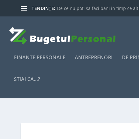
TENDINȚE:
De ce nu poti sa faci bani in timp ce alti
FINANTE PERSONALE
ANTREPRENORI
DE PR
STIAI CA…?