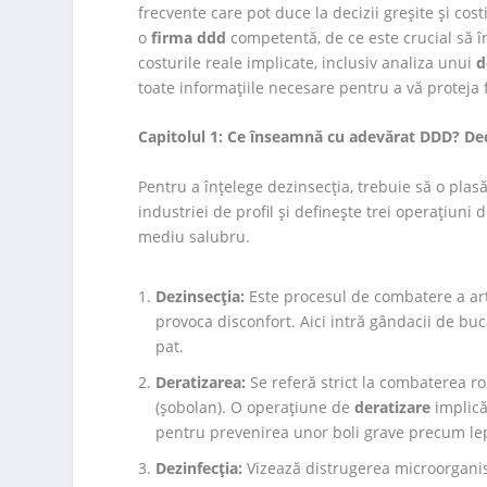
frecvente care pot duce la decizii greșite și cos
o
firma ddd
competentă, de ce este crucial să 
costurile reale implicate, inclusiv analiza unui
d
toate informațiile necesare pentru a vă proteja f
Capitolul 1: Ce înseamnă cu adevărat DDD? Dec
Pentru a înțelege dezinsecția, trebuie să o pla
industriei de profil și definește trei operațiuni
mediu salubru.
Dezinsecția:
Este procesul de combatere a artr
provoca disconfort. Aici intră gândacii de bucă
pat.
Deratizarea:
Se referă strict la combaterea ro
(șobolan). O operațiune de
deratizare
implică 
pentru prevenirea unor boli grave precum le
Dezinfecția:
Vizează distrugerea microorganism