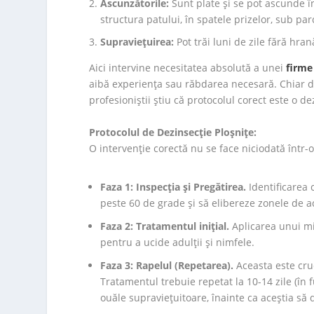
Ascunzătorile:
Sunt plate și se pot ascunde în 
structura patului, în spatele prizelor, sub par
Supraviețuirea:
Pot trăi luni de zile fără hran
Aici intervine necesitatea absolută a unei
firme
aibă experiența sau răbdarea necesară. Chiar dac
profesioniștii știu că protocolul corect este o de
Protocolul de Dezinsecție Ploșnițe:
O intervenție corectă nu se face niciodată într-o
Faza 1: Inspecția și Pregătirea.
Identificarea c
peste 60 de grade și să elibereze zonele de a
Faza 2: Tratamentul inițial.
Aplicarea unui mi
pentru a ucide adulții și nimfele.
Faza 3: Rapelul (Repetarea).
Aceasta este cruc
Tratamentul trebuie repetat la 10-14 zile (în
ouăle supraviețuitoare, înainte ca aceștia să 