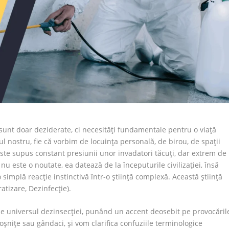
 sunt doar deziderate, ci necesități fundamentale pentru o viață
l nostru, fie că vorbim de locuința personală, de birou, de spații
te supus constant presiunii unor invadatori tăcuți, dar extrem de
nu este o noutate, ea datează de la începuturile civilizației, însă
simplă reacție instinctivă într-o știință complexă. Această știință
atizare, Dezinfecție).
ime universul dezinsecției, punând un accent deosebit pe provocăril
oșnițe sau gândaci, și vom clarifica confuziile terminologice