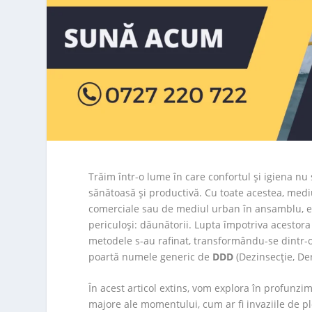
Trăim într-o lume în care confortul și igiena nu
sănătoasă și productivă. Cu toate acestea, mediu
comerciale sau de mediul urban în ansamblu, es
periculoși: dăunătorii. Lupta împotriva acestora 
metodele s-au rafinat, transformându-se dintr-o 
poartă numele generic de
DDD
(Dezinsecție, Der
În acest articol extins, vom explora în profunz
majore ale momentului, cum ar fi invaziile de pl