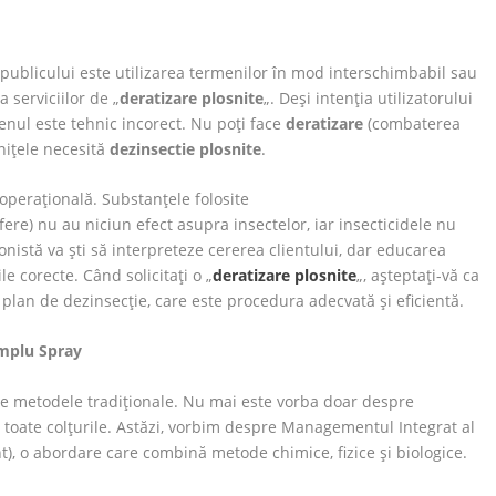
 publicului este utilizarea termenilor în mod interschimbabil sau
 serviciilor de „
deratizare plosnite
„. Deși intenția utilizatorului
enul este tehnic incorect. Nu poți face
deratizare
(combaterea
șnițele necesită
dezinsectie plosnite
.
operațională. Substanțele folosite
re) nu au niciun efect asupra insectelor, iar insecticidele nu
onistă va ști să interpreteze cererea clientului, dar educarea
e corecte. Când solicitați o „
deratizare plosnite
„, așteptați-vă ca
 plan de dezinsecție, care este procedura adecvată și eficientă.
implu Spray
de metodele tradiționale. Nu mai este vorba doar despre
 toate colțurile. Astăzi, vorbim despre Managementul Integrat al
, o abordare care combină metode chimice, fizice și biologice.