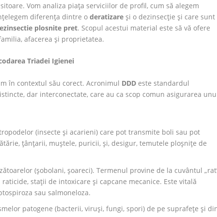
tisitoare. Vom analiza piața serviciilor de profil, cum să alegem
înțelegem diferența dintre o
deratizare
și o dezinsecție și care sunt
ezinsectie plosnite pret
. Scopul acestui material este să vă ofere
amilia, afacerea și proprietatea.
odarea Triadei Igienei
săm în contextul său corect. Acronimul
DDD
este standardul
 distincte, dar interconectate, care au ca scop comun asigurarea unu
opodelor (insecte și acarieni) care pot transmite boli sau pot
tărie, țânțarii, muștele, puricii, și, desigur, temutele ploșnițe de
zătoarelor (șobolani, șoareci). Termenul provine de la cuvântul „rat
raticide, stații de intoxicare și capcane mecanice. Este vitală
ptospiroza sau salmoneloza.
elor patogene (bacterii, viruși, fungi, spori) de pe suprafețe și di