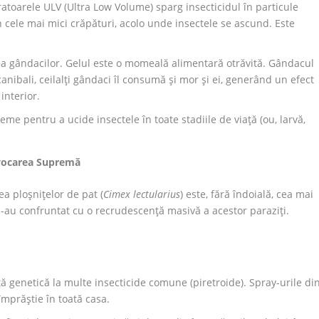
toarele ULV (Ultra Low Volume) sparg insecticidul în particule
n cele mai mici crăpături, acolo unde insectele se ascund. Este
a gândacilor. Gelul este o momeală alimentară otrăvită. Gândacul
anibali, ceilalți gândaci îl consumă și mor și ei, generând un efect
interior.
eme pentru a ucide insectele în toate stadiile de viață (ou, larvă,
ovocarea Supremă
a ploșnițelor de pat (
Cimex lectularius
) este, fără îndoială, cea mai
e s-au confruntat cu o recrudescență masivă a acestor paraziți.
?
ță genetică la multe insecticide comune (piretroide). Spray-urile di
împrăștie în toată casa.