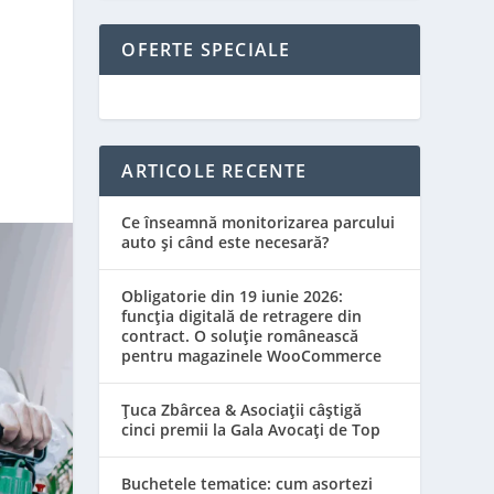
OFERTE SPECIALE
ARTICOLE RECENTE
Ce înseamnă monitorizarea parcului
auto și când este necesară?
Obligatorie din 19 iunie 2026:
funcția digitală de retragere din
contract. O soluție românească
pentru magazinele WooCommerce
Țuca Zbârcea & Asociații câștigă
cinci premii la Gala Avocați de Top
Buchetele tematice: cum asortezi