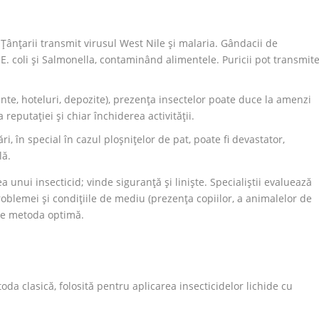
 Țânțarii transmit virusul West Nile și malaria. Gândacii de
E. coli și Salmonella, contaminând alimentele. Puricii pot transmit
nte, hoteluri, depozite), prezența insectelor poate duce la amenzi
 reputației și chiar închiderea activității.
i, în special în cazul ploșnițelor de pat, poate fi devastator,
lă.
unui insecticid; vinde siguranță și liniște. Specialiștii evaluează
roblemei și condițiile de mediu (prezența copiilor, a animalelor de
ge metoda optimă.
da clasică, folosită pentru aplicarea insecticidelor lichide cu