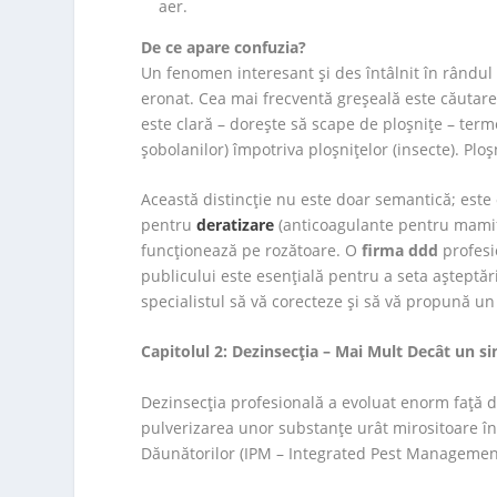
aer.
De ce apare confuzia?
Un fenomen interesant și des întâlnit în rândul
eronat. Cea mai frecventă greșeală este căutarea
este clară – dorește să scape de ploșnițe – term
șobolanilor) împotriva ploșnițelor (insecte). Plo
Această distincție nu este doar semantică; este 
pentru
deratizare
(anticoagulante pentru mamife
funcționează pe rozătoare. O
firma ddd
profesi
publicului este esențială pentru a seta așteptăril
specialistul să vă corecteze și să vă propună un
Capitolul 2: Dezinsecția – Mai Mult Decât un s
Dezinsecția profesională a evoluat enorm față 
pulverizarea unor substanțe urât mirositoare în
Dăunătorilor (IPM – Integrated Pest Management)