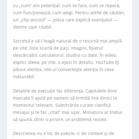
cu „cum” are potențial: cum se face, cum se repară,
cum funcționează, cum alegi. Pentru astfel de căutări,
un „clip ancoră” — piesa care explică esențialul —
devine ușor citabil.
Secretul e să-l leagă natural de o resursă mai amplă
pe site: lista scurtă de pași, imagini, fișierul
descărcabil, calculatorul, studiul cu date. În video,
explici ideea; pe site, o așezi în detaliu. YouTube îți
aduce atenția, site-ul convertește atenția în ceva
măsurabil.
Detaliile de execuție fac diferența. Capitolele bine
marcate îi ajută pe oameni să trimită link direct la
momentul relevant. Subtitrările curate clarifică
mesajul și te fac „citat” mai ușor. Miniatura ar trebui
să spună, dintr-o privire, ce problemă rezolvi.
Descrierea nu e loc de poezie, ci de context și de