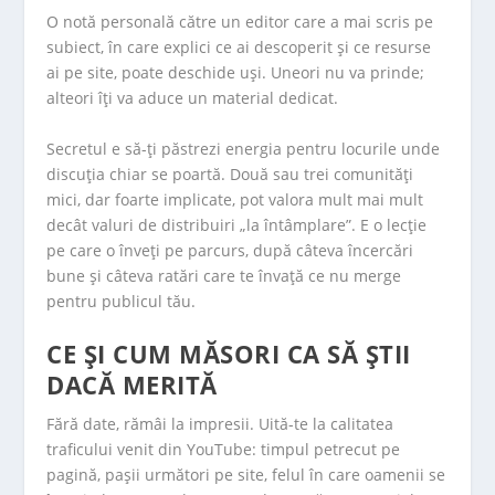
O notă personală către un editor care a mai scris pe
subiect, în care explici ce ai descoperit și ce resurse
ai pe site, poate deschide uși. Uneori nu va prinde;
alteori îți va aduce un material dedicat.
Secretul e să-ți păstrezi energia pentru locurile unde
discuția chiar se poartă. Două sau trei comunități
mici, dar foarte implicate, pot valora mult mai mult
decât valuri de distribuiri „la întâmplare”. E o lecție
pe care o înveți pe parcurs, după câteva încercări
bune și câteva ratări care te învață ce nu merge
pentru publicul tău.
CE ȘI CUM MĂSORI CA SĂ ȘTII
DACĂ MERITĂ
Fără date, rămâi la impresii. Uită-te la calitatea
traficului venit din YouTube: timpul petrecut pe
pagină, pașii următori pe site, felul în care oamenii se