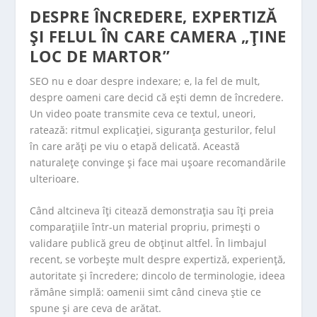
DESPRE ÎNCREDERE, EXPERTIZĂ
ȘI FELUL ÎN CARE CAMERA „ȚINE
LOC DE MARTOR”
SEO nu e doar despre indexare; e, la fel de mult,
despre oameni care decid că ești demn de încredere.
Un video poate transmite ceva ce textul, uneori,
ratează: ritmul explicației, siguranța gesturilor, felul
în care arăți pe viu o etapă delicată. Această
naturalețe convinge și face mai ușoare recomandările
ulterioare.
Când altcineva îți citează demonstrația sau îți preia
comparațiile într-un material propriu, primești o
validare publică greu de obținut altfel. În limbajul
recent, se vorbește mult despre expertiză, experiență,
autoritate și încredere; dincolo de terminologie, ideea
rămâne simplă: oamenii simt când cineva știe ce
spune și are ceva de arătat.