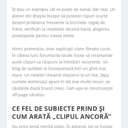
Îți dau un exemplu cât se poate de banal, dar real. Un
atelier din Brașov începe să posteze clipuri scurte
despre probleme frecvente la biciclete: reglaj de
frâne, verificări la modelele second-hand, alegerea
anvelopelor pentru trasee mixte.
Nimic pretențios, doar explicații clare, filmate curat.
În câteva luni, forumurile locale încep să recomande
acele clipuri ca răspuns la întrebări recurente. Un
blog de outdoor le încorporează într-un ghid mai
mare. Un retailer cheamă meșterul la un live. Deja
numele atelierului apare în tot mai multe locuri, iar
căutările după brand cresc. Cam așa se construiește
off-page sănătos.
CE FEL DE SUBIECTE PRIND ȘI
CUM ARATĂ „CLIPUL ANCORĂ”
Nu orice temă merită video. În general, tot ce începe