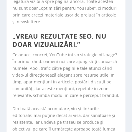
legătura vizibilă spre pagina-ancoră. Toate acestea
nu sunt doar „optimizări pentru YouTube”, ci moduri
prin care creezi materiale ușor de preluat în articole
și newslettere.
„VREAU REZULTATE SEO, NU
DOAR VIZUALIZĂRI.”
Ce aduce, concret, YouTube într-o strategie off-page?
În primul rând, oameni noi care ajung să-ți cunoască
numele. Apoi, trafic către paginile tale atunci când
video-ul direcționează elegant spre resurse utile. În
timp, apar mențiuni în articole, postări, discuții pe
comunități, iar aceste mențiuni, repetate în zone
relevante, schimbă modul în care e perceput brandul.
Din toată această acumulare, vin și linkurile
editoriale: mai puține decât ai visa, dar sănătoase și
rezistente. Iar undeva pe traseu se produce și
obiectivul pe care îl urmărește aproape toată lumea