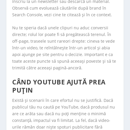
înscriu la un newsletter sau descarcă un material.
Observă cum evoluează căutările după brand în
Search Console, vezi cine te citează și în ce context.
Nu te speria dacă unele clipuri nu aduc conversii
directe; rolul lor poate fi să pregătească terenul. În
off-page, traseele sunt rareori drepte: cineva te vede
într-un video, te reîntâlnește într-un articol și abia
apoi ajunge pe site pentru o decizie. Important e ca
toate aceste puncte să spună aceeași poveste și să te
trimită către aceeași pagină-ancoră.
CÂND YOUTUBE AJUTĂ PREA
PUȚIN
Există și scenarii în care efortul nu se justifică. Dacă
publicul tău nu caută pe YouTube, dacă produsul nu
are ce arăta sau dacă nu poți menține o minimă
constanță, impactul va fi limitat. La fel, dacă video-
urile rămân doar niște spoturi publicitare fără