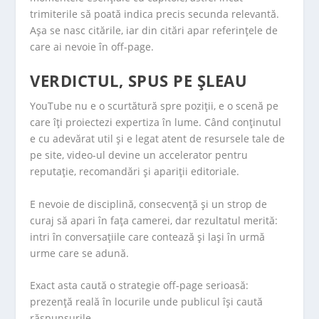
trimiterile să poată indica precis secunda relevantă.
Așa se nasc citările, iar din citări apar referințele de
care ai nevoie în off-page.
VERDICTUL, SPUS PE ȘLEAU
YouTube nu e o scurtătură spre poziții, e o scenă pe
care îți proiectezi expertiza în lume. Când conținutul
e cu adevărat util și e legat atent de resursele tale de
pe site, video-ul devine un accelerator pentru
reputație, recomandări și apariții editoriale.
E nevoie de disciplină, consecvență și un strop de
curaj să apari în fața camerei, dar rezultatul merită:
intri în conversațiile care contează și lași în urmă
urme care se adună.
Exact asta caută o strategie off-page serioasă:
prezență reală în locurile unde publicul își caută
răspunsurile.