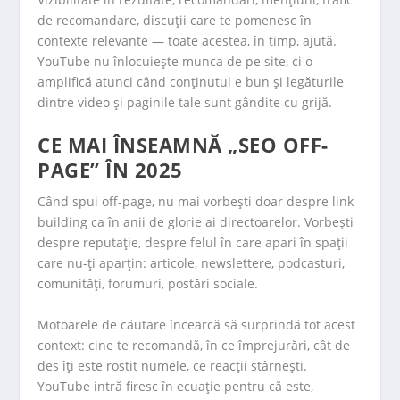
de recomandare, discuții care te pomenesc în
contexte relevante — toate acestea, în timp, ajută.
YouTube nu înlocuiește munca de pe site, ci o
amplifică atunci când conținutul e bun și legăturile
dintre video și paginile tale sunt gândite cu grijă.
CE MAI ÎNSEAMNĂ „SEO OFF-
PAGE” ÎN 2025
Când spui off-page, nu mai vorbești doar despre link
building ca în anii de glorie ai directoarelor. Vorbești
despre reputație, despre felul în care apari în spații
care nu-ți aparțin: articole, newslettere, podcasturi,
comunități, forumuri, postări sociale.
Motoarele de căutare încearcă să surprindă tot acest
context: cine te recomandă, în ce împrejurări, cât de
des îți este rostit numele, ce reacții stârnești.
YouTube intră firesc în ecuație pentru că este,