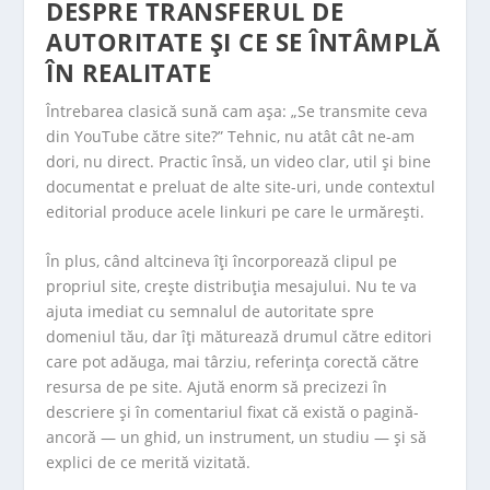
DESPRE TRANSFERUL DE
AUTORITATE ȘI CE SE ÎNTÂMPLĂ
ÎN REALITATE
Întrebarea clasică sună cam așa: „Se transmite ceva
din YouTube către site?” Tehnic, nu atât cât ne-am
dori, nu direct. Practic însă, un video clar, util și bine
documentat e preluat de alte site-uri, unde contextul
editorial produce acele linkuri pe care le urmărești.
În plus, când altcineva îți încorporează clipul pe
propriul site, crește distribuția mesajului. Nu te va
ajuta imediat cu semnalul de autoritate spre
domeniul tău, dar îți măturează drumul către editori
care pot adăuga, mai târziu, referința corectă către
resursa de pe site. Ajută enorm să precizezi în
descriere și în comentariul fixat că există o pagină-
ancoră — un ghid, un instrument, un studiu — și să
explici de ce merită vizitată.