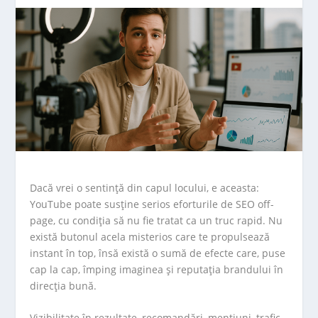
Dacă vrei o sentință din capul locului, e aceasta:
YouTube poate susține serios eforturile de SEO off-
page, cu condiția să nu fie tratat ca un truc rapid. Nu
există butonul acela misterios care te propulsează
instant în top, însă există o sumă de efecte care, puse
cap la cap, împing imaginea și reputația brandului în
direcția bună.
Vizibilitate în rezultate, recomandări, mențiuni, trafic