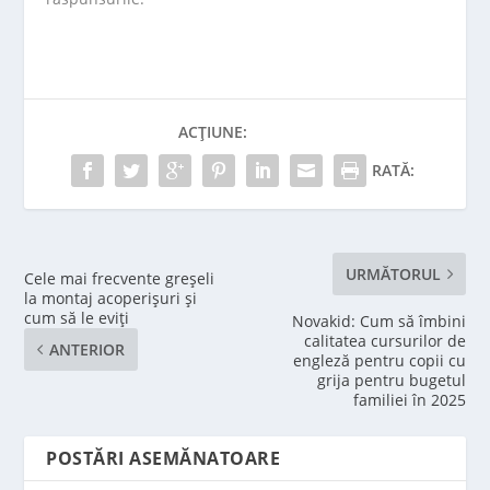
ACȚIUNE:
RATĂ:
URMĂTORUL
Cele mai frecvente greșeli
la montaj acoperișuri și
cum să le eviți
Novakid: Cum să îmbini
calitatea cursurilor de
ANTERIOR
engleză pentru copii cu
grija pentru bugetul
familiei în 2025
POSTĂRI ASEMĂNATOARE