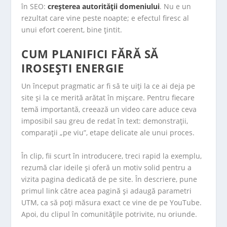
în SEO:
creșterea autorității domeniului
. Nu e un
rezultat care vine peste noapte; e efectul firesc al
unui efort coerent, bine țintit.
CUM PLANIFICI FĂRĂ SĂ
IROSEȘTI ENERGIE
Un început pragmatic ar fi să te uiți la ce ai deja pe
site și la ce merită arătat în mișcare. Pentru fiecare
temă importantă, creează un video care aduce ceva
imposibil sau greu de redat în text: demonstrații,
comparații „pe viu”, etape delicate ale unui proces.
În clip, fii scurt în introducere, treci rapid la exemplu,
rezumă clar ideile și oferă un motiv solid pentru a
vizita pagina dedicată de pe site. În descriere, pune
primul link către acea pagină și adaugă parametri
UTM, ca să poți măsura exact ce vine de pe YouTube.
Apoi, du clipul în comunitățile potrivite, nu oriunde.