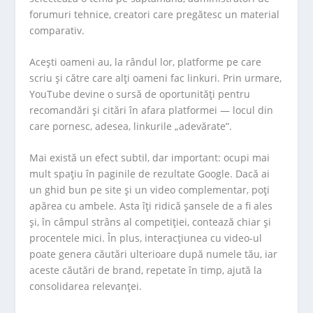
forumuri tehnice, creatori care pregătesc un material
comparativ.
Acești oameni au, la rândul lor, platforme pe care
scriu și către care alți oameni fac linkuri. Prin urmare,
YouTube devine o sursă de oportunități pentru
recomandări și citări în afara platformei — locul din
care pornesc, adesea, linkurile „adevărate”.
Mai există un efect subtil, dar important: ocupi mai
mult spațiu în paginile de rezultate Google. Dacă ai
un ghid bun pe site și un video complementar, poți
apărea cu ambele. Asta îți ridică șansele de a fi ales
și, în câmpul strâns al competiției, contează chiar și
procentele mici. În plus, interacțiunea cu video-ul
poate genera căutări ulterioare după numele tău, iar
aceste căutări de brand, repetate în timp, ajută la
consolidarea relevanței.