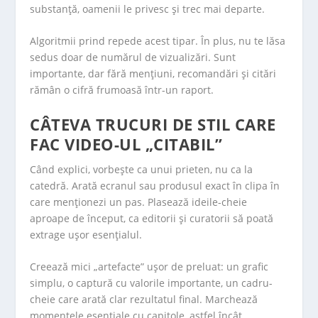
substanță, oamenii le privesc și trec mai departe.
Algoritmii prind repede acest tipar. În plus, nu te lăsa
sedus doar de numărul de vizualizări. Sunt
importante, dar fără mențiuni, recomandări și citări
rămân o cifră frumoasă într-un raport.
CÂTEVA TRUCURI DE STIL CARE
FAC VIDEO-UL „CITABIL”
Când explici, vorbește ca unui prieten, nu ca la
catedră. Arată ecranul sau produsul exact în clipa în
care menționezi un pas. Plasează ideile-cheie
aproape de început, ca editorii și curatorii să poată
extrage ușor esențialul.
Creează mici „artefacte” ușor de preluat: un grafic
simplu, o captură cu valorile importante, un cadru-
cheie care arată clar rezultatul final. Marchează
momentele esențiale cu capitole, astfel încât