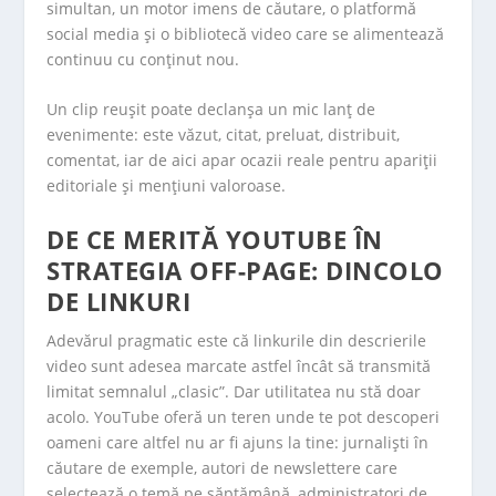
simultan, un motor imens de căutare, o platformă
social media și o bibliotecă video care se alimentează
continuu cu conținut nou.
Un clip reușit poate declanșa un mic lanț de
evenimente: este văzut, citat, preluat, distribuit,
comentat, iar de aici apar ocazii reale pentru apariții
editoriale și mențiuni valoroase.
DE CE MERITĂ YOUTUBE ÎN
STRATEGIA OFF-PAGE: DINCOLO
DE LINKURI
Adevărul pragmatic este că linkurile din descrierile
video sunt adesea marcate astfel încât să transmită
limitat semnalul „clasic”. Dar utilitatea nu stă doar
acolo. YouTube oferă un teren unde te pot descoperi
oameni care altfel nu ar fi ajuns la tine: jurnaliști în
căutare de exemple, autori de newslettere care
selectează o temă pe săptămână, administratori de