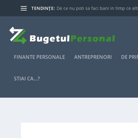
TENDINȚE:
De ce nu poti sa faci bani in timp ce alti
FINANTE PERSONALE
ANTREPRENORI
DE PR
STIAI CA…?