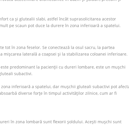
fort ca și glutealii slabi, astfel încât suprasolicitarea acestor
ult pe scaun pot duce la durere în zona inferioară a spatelui.
 tot în zona feselor. Se conectează la osul sacru, la partea
la mișcarea laterală a coapsei și la stabilizarea coloanei inferioare.
 este predominant la pacienții cu dureri lombare, este un mușchi
uteali subactivi.
zona inferioară a spatelui, dar mușchii gluteali subactivi pot afect
absoarbă diverse forțe în timpul activităților zilnice, cum ar fi
reri în zona lombară sunt flexorii șoldului. Acești mușchi sunt