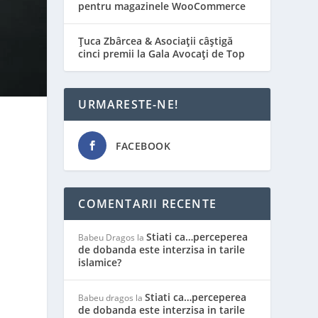
pentru magazinele WooCommerce
Țuca Zbârcea & Asociații câștigă
cinci premii la Gala Avocați de Top
URMARESTE-NE!
FACEBOOK
COMENTARII RECENTE
Stiati ca…perceperea
Babeu Dragos
la
de dobanda este interzisa in tarile
islamice?
Stiati ca…perceperea
Babeu dragos
la
de dobanda este interzisa in tarile