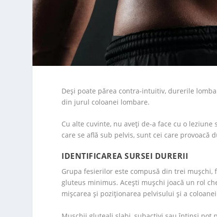
Deși poate părea contra-intuitiv, durerile lombar
din jurul coloanei lombare.
Cu alte cuvinte, nu aveți de-a face cu o leziune 
care se află sub pelvis, sunt cei care provoacă 
IDENTIFICAREA SURSEI DURERII
Grupa fesierilor este compusă din trei mușchi, 
gluteus minimus. Acești mușchi joacă un rol cheie
mișcarea și poziționarea pelvisului și a coloanei
Muşchii gluteali slabi, subactivi sau întinşi po