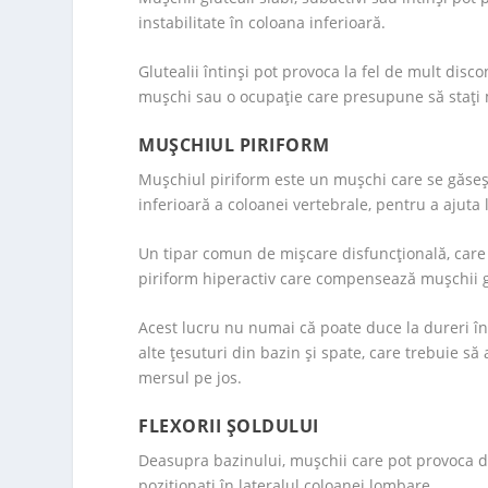
instabilitate în coloana inferioară.
Glutealii întinşi pot provoca la fel de mult discon
mușchi sau o ocupaţie care presupune să staţi m
MUȘCHIUL PIRIFORM
Mușchiul piriform este un mușchi care se găseşte
inferioară a coloanei vertebrale, pentru a ajuta 
Un tipar comun de mișcare disfuncțională, care
piriform hiperactiv care compensează mușchii gl
Acest lucru nu numai că poate duce la dureri în 
alte țesuturi din bazin și spate, care trebuie să 
mersul pe jos.
FLEXORII ȘOLDULUI
Deasupra bazinului, mușchii care pot provoca du
poziţionaţi în lateralul coloanei lombare.