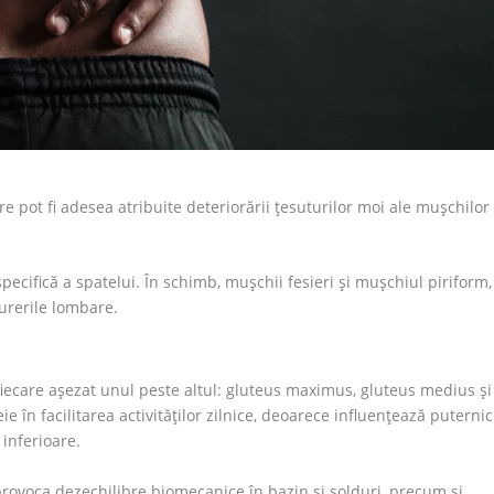
e pot fi adesea atribuite deteriorării țesuturilor moi ale mușchilor
specifică a spatelui. În schimb, mușchii fesieri și mușchiul piriform,
durerile lombare.
fiecare aşezat unul peste altul: gluteus maximus, gluteus medius și
 în facilitarea activităților zilnice, deoarece influențează puternic
 inferioare.
t provoca dezechilibre biomecanice în bazin și șolduri, precum și