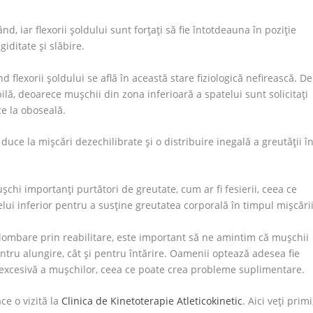
d, iar flexorii șoldului sunt forțați să fie întotdeauna în poziție
giditate şi slăbire.
 flexorii șoldului se află în această stare fiziologică nefirească. De
lă, deoarece mușchii din zona inferioară a spatelui sunt solicitaţi
e la oboseală.
uce la mișcări dezechilibrate și o distribuire inegală a greutăţii î
ușchi importanţi purtători de greutate, cum ar fi fesierii, ceea ce
ui inferior pentru a susține greutatea corporală în timpul mișcării
lombare prin reabilitare, este important să ne amintim că mușchii
ntru alungire, cât şi pentru întărire. Oamenii optează adesea fie
a excesivă a mușchilor, ceea ce poate crea probleme suplimentare.
ce o vizită la
Clinica de Kinetoterapie Atleticokinetic
.
Aici veţi primi