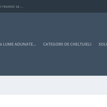
i reusesc sa ...
IN LUME ADUNATE…
CATEGORII DE CHELTUIELI
SOL