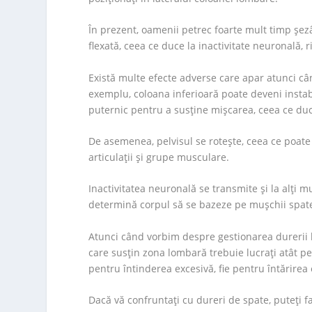
În prezent, oamenii petrec foarte mult timp şezân
flexată, ceea ce duce la inactivitate neuronală, ri
Există multe efecte adverse care apar atunci când
exemplu, coloana inferioară poate deveni instabi
puternic pentru a susține mișcarea, ceea ce duc
De asemenea, pelvisul se rotește, ceea ce poate d
articulații și grupe musculare.
Inactivitatea neuronală se transmite și la alți m
determină corpul să se bazeze pe mușchii spatel
Atunci când vorbim despre gestionarea durerii 
care susțin zona lombară trebuie lucraţi atât pe
pentru întinderea excesivă, fie pentru întărire
Dacă vă confruntaţi cu dureri de spate, puteți fa