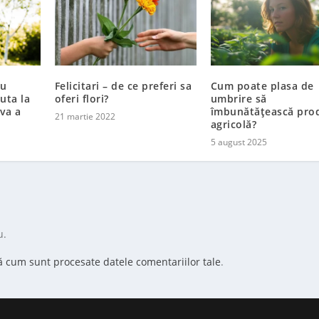
ru
Felicitari – de ce preferi sa
Cum poate plasa de
uta la
oferi flori?
umbrire să
va a
îmbunătățească pro
21 martie 2022
agricolă?
5 august 2025
u.
ă cum sunt procesate datele comentariilor tale
.