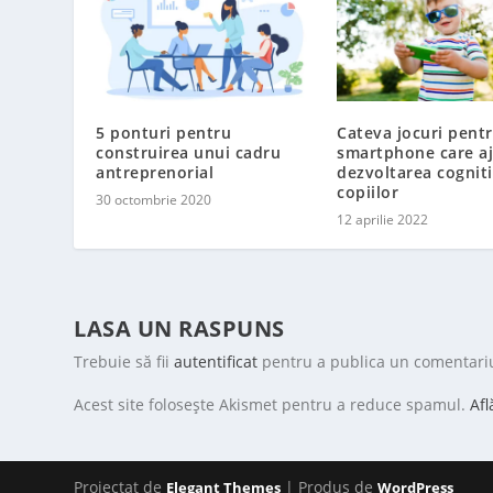
5 ponturi pentru
Cateva jocuri pent
construirea unui cadru
smartphone care aj
antreprenorial
dezvoltarea cogniti
copiilor
30 octombrie 2020
12 aprilie 2022
LASA UN RASPUNS
Trebuie să fii
autentificat
pentru a publica un comentari
Acest site folosește Akismet pentru a reduce spamul.
Afl
Proiectat de
| Produs de
Elegant Themes
WordPress