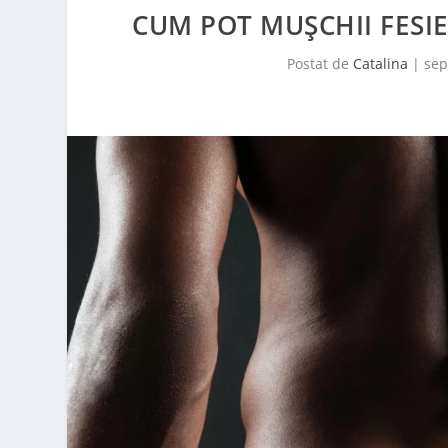
CUM POT MUȘCHII FESIE
Postat de
Catalina
|
sep