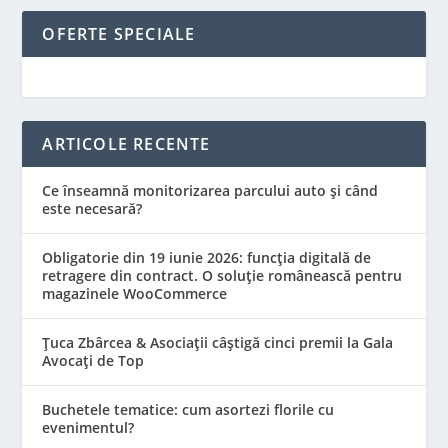
OFERTE SPECIALE
ARTICOLE RECENTE
Ce înseamnă monitorizarea parcului auto și când
este necesară?
Obligatorie din 19 iunie 2026: funcția digitală de
retragere din contract. O soluție românească pentru
magazinele WooCommerce
Țuca Zbârcea & Asociații câștigă cinci premii la Gala
Avocați de Top
Buchetele tematice: cum asortezi florile cu
evenimentul?