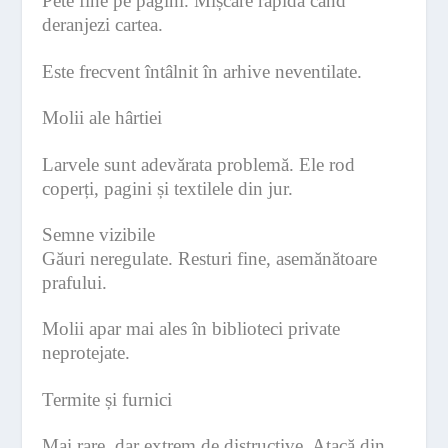
Pete fine pe pagini. Mișcare rapidă când
deranjezi cartea.
Este frecvent întâlnit în arhive neventilate.
Molii ale hârtiei
Larvele sunt adevărata problemă. Ele rod
coperți, pagini și textilele din jur.
Semne vizibile
Găuri neregulate. Resturi fine, asemănătoare
prafului.
Molii apar mai ales în biblioteci private
neprotejate.
Termite și furnici
Mai rare, dar extrem de distructive. Atacă din