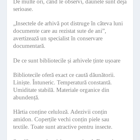
De multe ori, când le observi, daunele sunt deja
serioase.
„Insectele de arhivă pot distruge în câteva luni
documente care au rezistat sute de ani”,
avertizează un specialist în conservare
documentară.
De ce sunt bibliotecile și arhivele ținte ușoare
Bibliotecile oferă exact ce caută dăunătorii.
Liniște. Întuneric. Temperatură constantă.
Umiditate stabilă. Materiale organice din
abundență.
Hârtia conține celuloză. Adezivii conțin
amidon. Coperțile vechi conțin piele sau
textile. Toate sunt atractive pentru insecte.