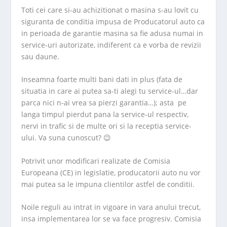
Toti cei care si-au achizitionat o masina s-au lovit cu
siguranta de conditia impusa de Producatorul auto ca
in perioada de garantie masina sa fie adusa numai in
service-uri autorizate, indiferent ca e vorba de revizii
sau daune.
Inseamna foarte multi bani dati in plus (fata de
situatia in care ai putea sa-ti alegi tu service-ul…dar
parca nici n-ai vrea sa pierzi garantia…); asta pe
langa timpul pierdut pana la service-ul respectiv,
nervi in trafic si de multe ori si la receptia service-
ului. Va suna cunoscut? 😉
Potrivit unor modificari realizate de Comisia
Europeana (CE) in legislatie, producatorii auto nu vor
mai putea sa le impuna clientilor astfel de conditii.
Noile reguli au intrat in vigoare in vara anului trecut,
insa implementarea lor se va face progresiv. Comisia