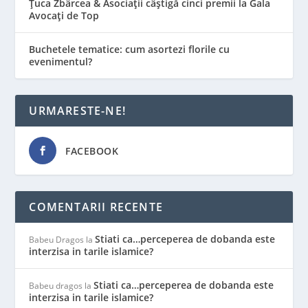
Țuca Zbârcea & Asociații câștigă cinci premii la Gala
Avocați de Top
Buchetele tematice: cum asortezi florile cu
evenimentul?
URMARESTE-NE!
FACEBOOK
COMENTARII RECENTE
Stiati ca…perceperea de dobanda este
Babeu Dragos
la
interzisa in tarile islamice?
Stiati ca…perceperea de dobanda este
Babeu dragos
la
interzisa in tarile islamice?