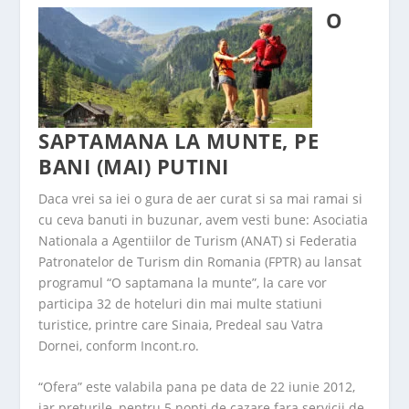
O
SAPTAMANA LA MUNTE, PE
BANI (MAI) PUTINI
Daca vrei sa iei o gura de aer curat si sa mai ramai si
cu ceva banuti in buzunar, avem vesti bune: Asociatia
Nationala a Agentiilor de Turism (ANAT) si Federatia
Patronatelor de Turism din Romania (FPTR) au lansat
programul “O saptamana la munte”, la care vor
participa 32 de hoteluri din mai multe statiuni
turistice, printre care Sinaia, Predeal sau Vatra
Dornei, conform Incont.ro.
“Ofera” este valabila pana pe data de 22 iunie 2012,
iar preturile, pentru 5 nopti de cazare fara servicii de