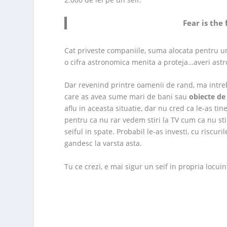
Fear is the 
Cat priveste companiile, suma alocata pentru un 
o cifra astronomica menita a proteja…averi ast
Dar revenind printre oamenii de rand, ma intreb
care as avea sume mari de bani sau
obiecte de
aflu in aceasta situatie, dar nu cred ca le-as tine
pentru ca nu rar vedem stiri la TV cum ca nu stiu
seiful in spate. Probabil le-as investi, cu riscur
gandesc la varsta asta.
Tu ce crezi, e mai sigur un seif in propria locui