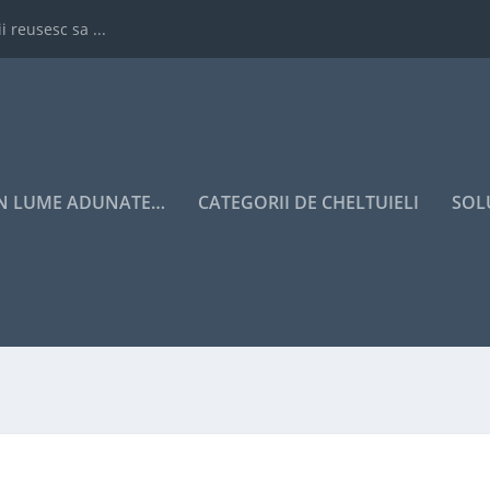
i reusesc sa ...
IN LUME ADUNATE…
CATEGORII DE CHELTUIELI
SOL