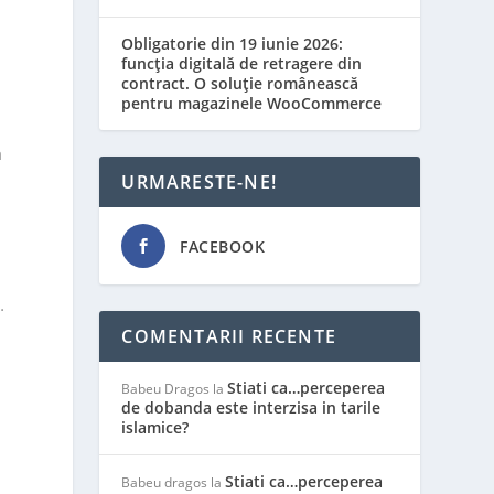
Obligatorie din 19 iunie 2026:
funcția digitală de retragere din
contract. O soluție românească
pentru magazinele WooCommerce
a
URMARESTE-NE!
FACEBOOK
.
…
COMENTARII RECENTE
Stiati ca…perceperea
Babeu Dragos
la
de dobanda este interzisa in tarile
islamice?
Stiati ca…perceperea
Babeu dragos
la