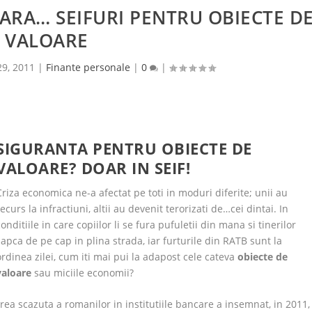
ARA… SEIFURI PENTRU OBIECTE D
VALOARE
29, 2011
|
Finante personale
|
0
|
SIGURANTA PENTRU OBIECTE DE
VALOARE? DOAR IN SEIF!
Criza economica ne-a afectat pe toti in moduri diferite; unii au
recurs la infractiuni, altii au devenit terorizati de…cei dintai. In
conditiile in care copiilor li se fura pufuletii din mana si tinerilor
sapca de pe cap in plina strada, iar furturile din RATB sunt la
ordinea zilei, cum iti mai pui la adapost cele cateva
obiecte de
valoare
sau miciile economii?
erea scazuta a romanilor in institutiile bancare a insemnat, in 2011,