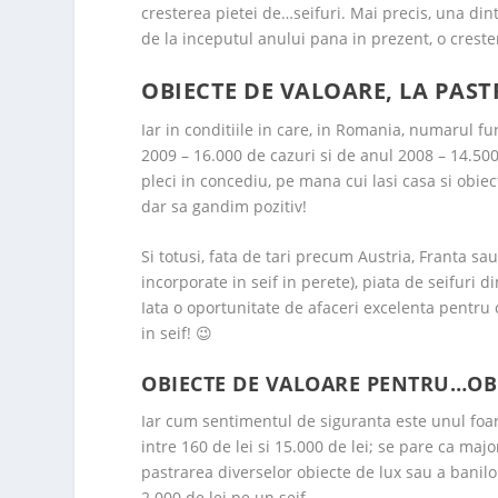
cresterea pietei de…seifuri. Mai precis, una di
de la inceputul anului pana in prezent, o creste
OBIECTE DE VALOARE, LA PAS
Iar in conditiile in care, in Romania, numarul fu
2009 – 16.000 de cazuri si de anul 2008 – 14.500)
pleci in concediu, pe mana cui lasi casa si obiec
dar sa gandim pozitiv!
Si totusi, fata de tari precum Austria, Franta sa
incorporate in seif in perete), piata de seifuri 
Iata o oportunitate de afaceri excelenta pentru 
in seif! 😉
OBIECTE DE VALOARE PENTRU…OB
Iar cum sentimentul de siguranta este unul foart
intre 160 de lei si 15.000 de lei; se pare ca ma
pastrarea diverselor obiecte de lux sau a banil
2.000 de lei pe un seif.