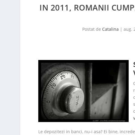
IN 2011, ROMANII CUMP
Postat de
Catalina
|
aug. 
Le depozitezi in banci, nu-i asa? Ei bine, incred