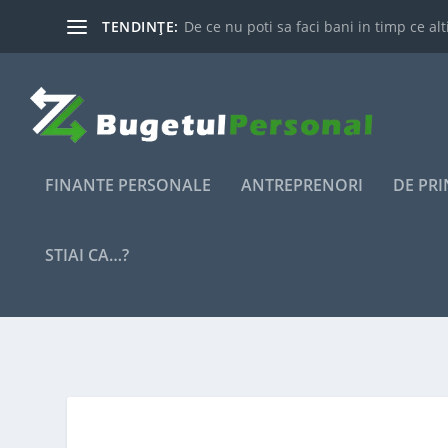
TENDINȚE:
De ce nu poti sa faci bani in timp ce alti
FINANTE PERSONALE
ANTREPRENORI
DE PR
STIAI CA…?