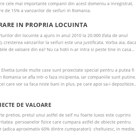
ntre cele mai importante companii din acest domeniu a inregistrat,
re de 15% a vanzarilor de seifuri in Romania.
TRARE IN PROPRIA LOCUINTA
rturilor din locuinte a ajuns in anul 2010 la 20.000 (fata de anul
, cresterea vanzarilor la seifuri este una justificata. Vorba aia, dac
tele de valoare din ea? Nu ca hotii n-ar intra si peste tine in casa…
u Elvetia (unde multe case sunt proiectate special pentru a putea fi
din Romania se afla intr-o faza incipienta, iar companiile sunt putine
cei care vor sa faca niste bani in plus, pe care apoi sa-i depoziteze
IECTE DE VALOARE
e pretios, pretul unui astfel de seif nu foarte luxos este cuprins
joritatea persoanelor fizice care cumpara astfel de obiecte pentru
or (adica aproximativ 60% dintre cumparatori) cheltuiesc, in medie,