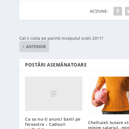
ACȚIUNE:
Cat ii costa pe parinti inceputul scolii 2011?
ANTERIOR
POSTĂRI ASEMĂNATOARE
Ca sa nu-ti arunci banii pe
Cheltuieli lunare s
fereastra – Cadouri
minim salariul…mi